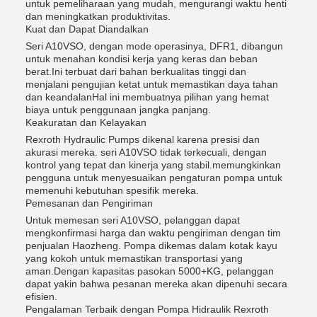
untuk pemeliharaan yang mudah, mengurangi waktu henti
dan meningkatkan produktivitas.
Kuat dan Dapat Diandalkan
Seri A10VSO, dengan mode operasinya, DFR1, dibangun
untuk menahan kondisi kerja yang keras dan beban
berat.Ini terbuat dari bahan berkualitas tinggi dan
menjalani pengujian ketat untuk memastikan daya tahan
dan keandalanHal ini membuatnya pilihan yang hemat
biaya untuk penggunaan jangka panjang.
Keakuratan dan Kelayakan
Rexroth Hydraulic Pumps dikenal karena presisi dan
akurasi mereka. seri A10VSO tidak terkecuali, dengan
kontrol yang tepat dan kinerja yang stabil.memungkinkan
pengguna untuk menyesuaikan pengaturan pompa untuk
memenuhi kebutuhan spesifik mereka.
Pemesanan dan Pengiriman
Untuk memesan seri A10VSO, pelanggan dapat
mengkonfirmasi harga dan waktu pengiriman dengan tim
penjualan Haozheng. Pompa dikemas dalam kotak kayu
yang kokoh untuk memastikan transportasi yang
aman.Dengan kapasitas pasokan 5000+KG, pelanggan
dapat yakin bahwa pesanan mereka akan dipenuhi secara
efisien.
Pengalaman Terbaik dengan Pompa Hidraulik Rexroth