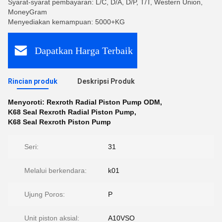
Syarat-syarat pembayaran: L/C, D/A, D/P, T/T, Western Union,
MoneyGram
Menyediakan kemampuan: 5000+KG
Dapatkan Harga Terbaik
Rincian produk
Deskripsi Produk
Menyoroti:
Rexroth Radial Piston Pump ODM
,
K68 Seal Rexroth Radial Piston Pump
,
K68 Seal Rexroth Piston Pump
Seri:
31
Melalui berkendara:
k01
Ujung Poros:
P
Unit piston aksial:
A10VSO