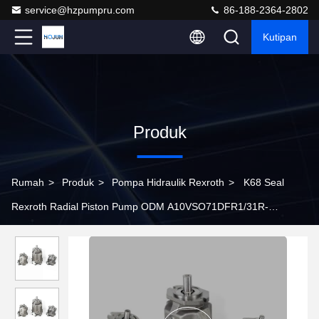
service@hzpumpru.com
86-188-2364-2802
Kutipan
Produk
Rumah
>
Produk
>
Pompa Hidraulik Rexroth
>
K68 Seal
Rexroth Radial Piston Pump ODM A10VSO71DFR1/31R-
VPA42K01