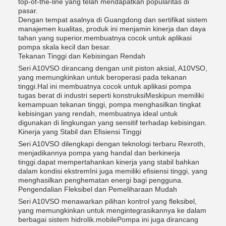
top-of-the-line yang telah mendapatkan popularitas di
pasar.
Dengan tempat asalnya di Guangdong dan sertifikat sistem
manajemen kualitas, produk ini menjamin kinerja dan daya
tahan yang superior.membuatnya cocok untuk aplikasi
pompa skala kecil dan besar.
Tekanan Tinggi dan Kebisingan Rendah
Seri A10VSO dirancang dengan unit piston aksial, A10VSO,
yang memungkinkan untuk beroperasi pada tekanan
tinggi.Hal ini membuatnya cocok untuk aplikasi pompa
tugas berat di industri seperti konstruksiMeskipun memiliki
kemampuan tekanan tinggi, pompa menghasilkan tingkat
kebisingan yang rendah, membuatnya ideal untuk
digunakan di lingkungan yang sensitif terhadap kebisingan.
Kinerja yang Stabil dan Efisiensi Tinggi
Seri A10VSO dilengkapi dengan teknologi terbaru Rexroth,
menjadikannya pompa yang handal dan berkinerja
tinggi.dapat mempertahankan kinerja yang stabil bahkan
dalam kondisi ekstremIni juga memiliki efisiensi tinggi, yang
menghasilkan penghematan energi bagi pengguna.
Pengendalian Fleksibel dan Pemeliharaan Mudah
Seri A10VSO menawarkan pilihan kontrol yang fleksibel,
yang memungkinkan untuk mengintegrasikannya ke dalam
berbagai sistem hidrolik.mobilePompa ini juga dirancang