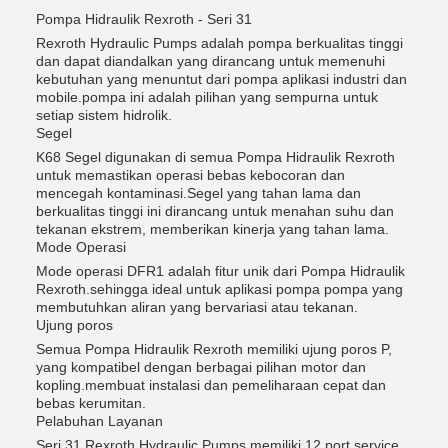
Pompa Hidraulik Rexroth - Seri 31
Rexroth Hydraulic Pumps adalah pompa berkualitas tinggi
dan dapat diandalkan yang dirancang untuk memenuhi
kebutuhan yang menuntut dari pompa aplikasi industri dan
mobile.pompa ini adalah pilihan yang sempurna untuk
setiap sistem hidrolik.
Segel
K68 Segel digunakan di semua Pompa Hidraulik Rexroth
untuk memastikan operasi bebas kebocoran dan
mencegah kontaminasi.Segel yang tahan lama dan
berkualitas tinggi ini dirancang untuk menahan suhu dan
tekanan ekstrem, memberikan kinerja yang tahan lama.
Mode Operasi
Mode operasi DFR1 adalah fitur unik dari Pompa Hidraulik
Rexroth.sehingga ideal untuk aplikasi pompa pompa yang
membutuhkan aliran yang bervariasi atau tekanan.
Ujung poros
Semua Pompa Hidraulik Rexroth memiliki ujung poros P,
yang kompatibel dengan berbagai pilihan motor dan
kopling.membuat instalasi dan pemeliharaan cepat dan
bebas kerumitan.
Pelabuhan Layanan
Seri 31 Rexroth Hydraulic Pumps memiliki 12 port service,