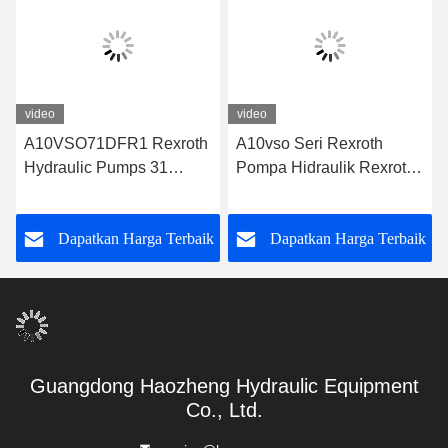
video
video
A10VSO71DFR1 Rexroth
A10vso Seri Rexroth
Hydraulic Pumps 31
Pompa Hidraulik Rexroth
Series Rexroth Piston
Vane Pompa Untuk
Pump
Aplikasi Industri Pompa
k
Dapatkan Harga Terbaik
Dapatkan Harga Terbaik
Guangdong Haozheng Hydraulic Equipment
Co., Ltd.