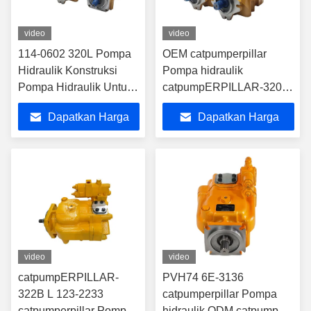
video
video
114-0602 320L Pompa
OEM catpumperpillar
Hidraulik Konstruksi
Pompa hidraulik
Pompa Hidraulik Untuk
catpumpERPILLAR-320B
catpumperpillar
U 126-2073
Dapatkan Harga
Dapatkan Harga
catpumperpillar Pompa
Vane
Terbaik
Terbaik
video
video
catpumpERPILLAR-
PVH74 6E-3136
322B L 123-2233
catpumperpillar Pompa
catpumperpillar Pompa
hidraulik ODM catpump