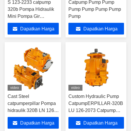
S 123-2233 catpump
Catpump Pump Pump
320b Pompa Hidraulik
Pump Pump Pump Pump
Mini Pompa Gir
Pump
Hidraulik Disesuaikan
Dapatkan Harga
Dapatkan Harga
Terbaik
Terbaik
video
video
Cast Steel
Custom Hydraulic Pump
catpumperpillar Pompa
CatpumpERPILLAR-320B
hidraulik 320B LN 126-
LU 126-2073 Catpump
2073 pompa catpompa
Pump Bagian Perbaikan
Dapatkan Harga
Dapatkan Harga
Pompa tekanan