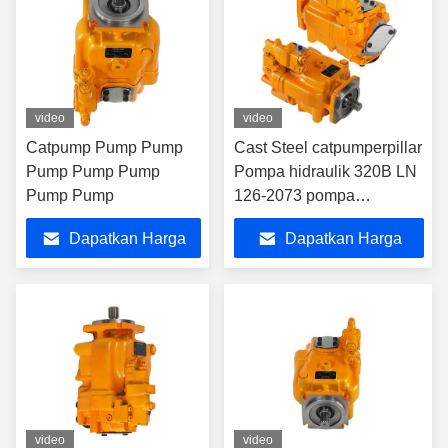
video
video
Catpump Pump Pump
Cast Steel catpumperpillar
Pump Pump Pump
Pompa hidraulik 320B LN
Pump Pump
126-2073 pompa
catpompa Pompa tekanan
Dapatkan Harga
Dapatkan Harga
Terbaik
Terbaik
video
video