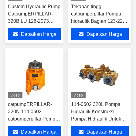
Custom Hydraulic Pump
Tekanan tinggi
CatpumpERPILLAR-
catpumperpillar Pompa
320B LU 126-2073
hidraulik Bagian 123-2233
Catpump Pump Bagian
Disesuaikan
Dapatkan Harga
Dapatkan Harga
Perbaikan
Terbaik
Terbaik
video
video
catpumpERPILLAR-
114-0602 320L Pompa
320N 114-0602
Hidraulik Konstruksi
catpumperpillar Pompa
Pompa Hidraulik Untuk
Hidraulik OEM Catpump
catpumperpillar
Dapatkan Harga
Dapatkan Harga
Pump Repair Kit