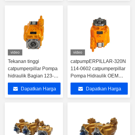
Terbaik
Terbaik
video
video
Tekanan tinggi
catpumpERPILLAR-320N
catpumperpillar Pompa
114-0602 catpumperpillar
hidraulik Bagian 123-
Pompa Hidraulik OEM
2233 Disesuaikan
Catpump Pump Repair Kit
Dapatkan Harga
Dapatkan Harga
Terbaik
Terbaik