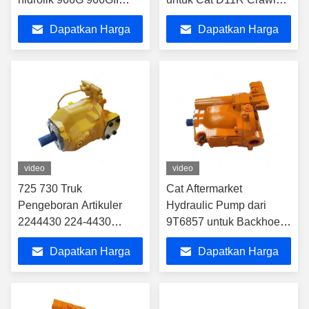
972G 972GII Pompa
Dozer
Dapatkan Harga
Dapatkan Harga
motor kipas hidrolik
1671153
Terbaik
Terbaik
video
video
725 730 Truk
Cat Aftermarket
Pengeboran Artikuler
Hydraulic Pump dari
2244430 224-4430
9T6857 untuk Backhoe
Pompa hidraulik
416 428
Dapatkan Harga
Dapatkan Harga
2244430 224-4430
Pompa kemudi 2244430
Terbaik
Terbaik
224-4430