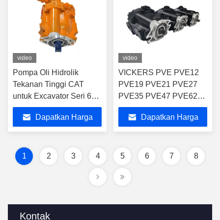
video
video
Pompa Oli Hidrolik
VICKERS PVE PVE12
Tekanan Tinggi CAT
PVE19 PVE21 PVE27
untuk Excavator Seri 6E-
PVE35 PVE47 PVE62
6272 Pompa Piston
Pump piston poros lurus
Dapatkan Harga
Dapatkan Harga
Hidrolik Kapasitas Tinggi
dengan pergeseran
untuk CAT
variabel PVE21-A2R-
Terbaik
Terbaik
120G/130G/140G
STS9F-41-C19-1
PVE19B2RSTS1F41C1
1
2
3
4
5
6
7
8
Kontak