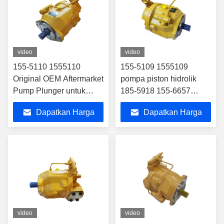
video
video
155-5110 1555110
155-5109 1555109
Original OEM Aftermarket
pompa piston hidrolik
Pump Plunger untuk
185-5918 155-6657
Excavator Loader dan
pompa hidrolik untuk
Dapatkan Harga
Dapatkan Harga
Mining Machinery
loader excavator 416c
Hydraulic System
426c 428c 436c
Terbaik
Terbaik
Replacement
video
video