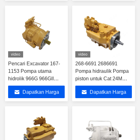
Loader Mesin
Terbaik
Terbaik
Pertambangan Hydraulic
video
video
Pencari Excavator 167-
268-6691 2686691
1153 Pompa utama
Pompa hidraulik Pompa
hidrolik 966G 966GII
piston untuk Cat 24M
972G 972GII Pompa
IMPLEMEN
Dapatkan Harga
Dapatkan Harga
motor kipas hidrolik
1671153
Terbaik
Terbaik