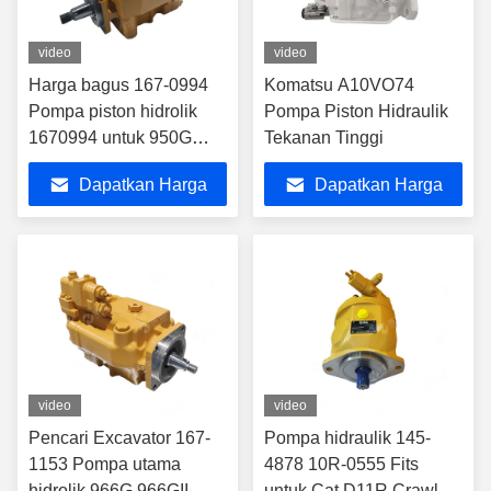
video
video
Harga bagus 167-0994
Komatsu A10VO74
Pompa piston hidrolik
Pompa Piston Hidraulik
1670994 untuk 950G
Tekanan Tinggi
962G Wheel Loader
Dapatkan Harga
Dapatkan Harga
It62G
Terbaik
Terbaik
video
video
Pencari Excavator 167-
Pompa hidraulik 145-
1153 Pompa utama
4878 10R-0555 Fits
hidrolik 966G 966GII
untuk Cat D11R Crawler