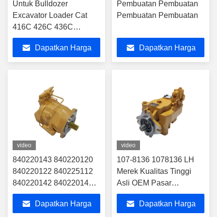
Untuk Bulldozer
Pembuatan Pembuatan
Excavator Loader Cat
Pembuatan Pembuatan
416C 426C 436C
Hydraulic Pump
Dapatkan Harga
Dapatkan Harga
Assembly Piston Pump
105-2156 1052156
Terbaik
Terbaik
video
video
840220143 840220120
107-8136 1078136 LH
840220122 840225112
Merek Kualitas Tinggi
840220142 840220146
Asli OEM Pasar
pompa hidrolik
Belakang Pompa
Dapatkan Harga
Dapatkan Harga
Plunger untuk Excavator