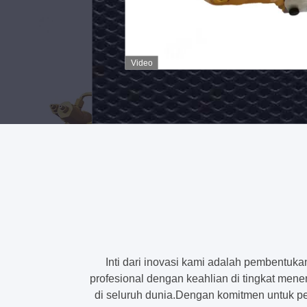
untuk
r
5918
excavator
,
155-
155-
Video
tor
6657
5109
pompa
pompa
n
loader
hidrolik
hidrolik
,
untuk
185-5918
pompa
ery
loader
hidraulik
excavator
ic
excavator
m
416c
ement
426c
Inti dari inovasi kami adalah pembentuk
profesional dengan keahlian di tingkat me
428c
di seluruh dunia.Dengan komitmen untuk 