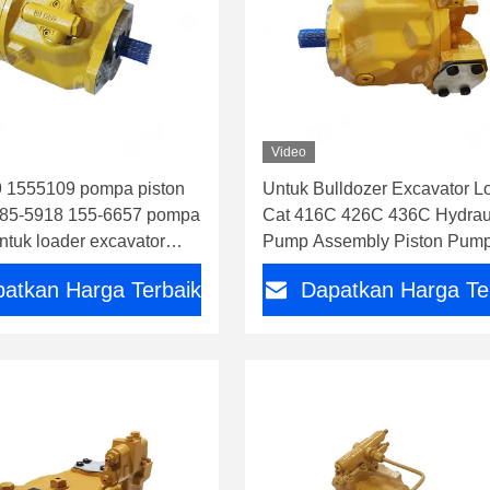
Video
 1555109 pompa piston
Untuk Bulldozer Excavator L
 185-5918 155-6657 pompa
Cat 416C 426C 436C Hydrau
untuk loader excavator
Pump Assembly Piston Pump
c 428c 436c
2156 1052156
atkan Harga Terbaik
Dapatkan Harga Te