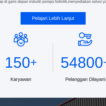
tap di garis depan industri pompa hidrolik,menyediakan solusi ya
Hubungi
Pelajari Lebih Lanjut
Sekarang
150
54800
+
Karyawan
Pelanggan Dilayani