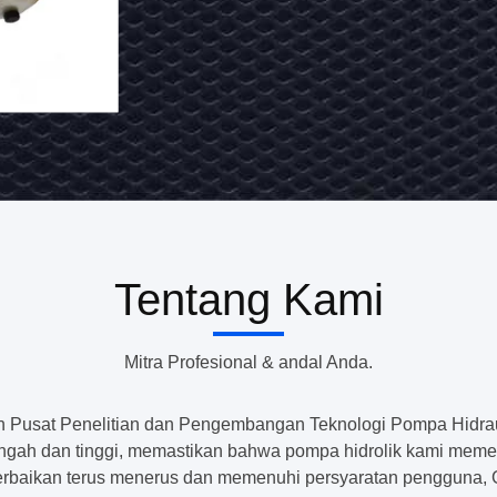
untuk
436C
buldoser
,
Hydraulic
Pompa
Pump
piston
excavator
Assembly
105-2156
Hubungi Sekarang
,
Piston
Pompa
Pump
hidraulik
Loader
Tentang Kami
105-
Cat
416C
2156
Mitra Profesional & andal Anda.
1052156
an Pusat Penelitian dan Pengembangan Teknologi Pompa Hidrau
nengah dan tinggi, memastikan bahwa pompa hidrolik kami m
perbaikan terus menerus dan memenuhi persyaratan pengguna