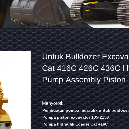
Untuk
Pembuatan Pembuatan
Bulldozer
Pembuatan Pembuatan
Excavator
Loader
Cat
Menyoroti:
Menyoroti:
,
Pembuatan
Pompa hidraulik Rexroth A10vso74
416C
,
pompa
Pompa hidraulik dengan garansi
426C
hidraulik
Bagian pengganti pompa Rexroth