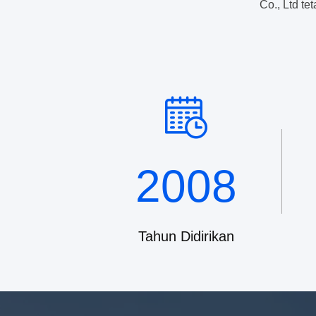
Co., Ltd te
436c
Hubungi
g
Sekarang
2008
Tahun Didirikan