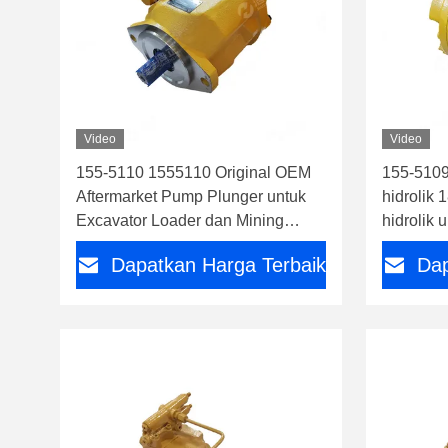
Video
Video
155-5110 1555110 Original OEM
155-5109
Aftermarket Pump Plunger untuk
hidrolik
Excavator Loader dan Mining
hidrolik 
Machinery Hydraulic System
416c 426
Dapatkan Harga Terbaik
Dap
Replacement