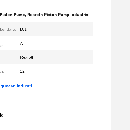
 Piston Pump
,
Rexroth Piston Pump Industrial
rkendara:
k01
A
an:
Rexroth
an:
12
gunaan Industri
k