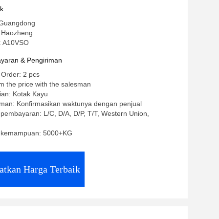
uk
 Guangdong
 Haozheng
: A10VSO
yaran & Pengiriman
 Order: 2 pcs
m the price with the salesman
ian: Kotak Kayu
iman: Konfirmasikan waktunya dengan penjual
 pembayaran: L/C, D/A, D/P, T/T, Western Union,
 kemampuan: 5000+KG
atkan Harga Terbaik