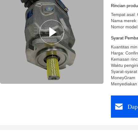
Rincian prod
Tempat asal:
Nama merek:
Nomor model
Syarat Pemba
Kuantitas min
Harga: Confir
Kemasan rinc
Waktu pengir
Syarat-syarat
MoneyGram
Menyediakan
Dap