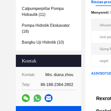
Rincian pro
Catpumperpillar Pompa
Menyoroti:
Hidraulik
(11)
Ukuran
Pompa Hidrolik Ekskavator
(18)
Unit pi
Bangku Uji Hidrolik
(10)
Ujung 
Kontak
segel:
A10VSO71DR
Kontak:
Mrs. diana zhou
Telp:
86-188-2364-2802
Rexro