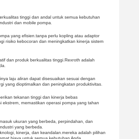
erkualitas tinggi dan andal untuk semua kebutuhan
industri dan mobile pompa.
a yang efisien.tanpa perlu kopling atau adaptor
i risiko kebocoran dan meningkatkan kinerja sistem
atif dan produk berkualitas tinggi.Rexroth adalah
da.
nya laju aliran dapat disesuaikan sesuai dengan
gi yang dioptimalkan dan peningkatan produktivitas.
ikan tekanan tinggi dan kinerja bebas
si ekstrem, memastikan operasi pompa yang tahan
ermasuk ukuran yang berbeda, perpindahan, dan
ndustri yang berbeda.
ologi, kinerja, dan keandalan.mereka adalah pilihan
n hemat biaya untuk semua kebutuhan Anda.