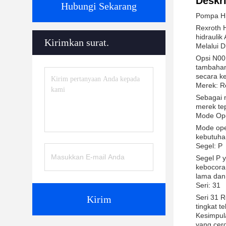
Deskri
Hubungi Sekarang
Pompa Hi
Rexroth 
hidraulik
Kirimkan surat.
Melalui D
Opsi N00
tambahan
secara k
Merek: R
Sebagai n
merek te
Mode Ope
Mode oper
kebutuhan
Segel: P
Segel P 
kebocora
lama dan
Seri: 31
Seri 31 
Kirim
tingkat 
Kesimpul
yang cerd