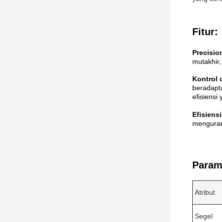
Fitur:
Precisio
mutakhir,
Kontrol 
beradapt
efisiensi
Efisiens
menguran
Parame
Atribut
Segel