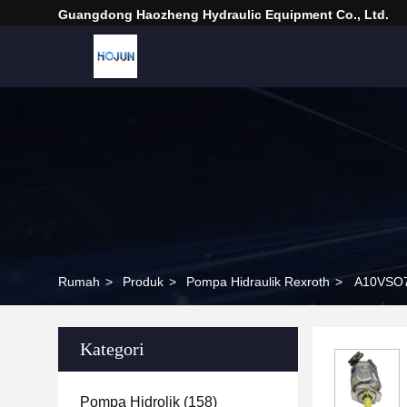
Guangdong Haozheng Hydraulic Equipment Co., Ltd.
Rumah
>
Produk
>
Pompa Hidraulik Rexroth
>
A10VSO71
Kategori
Pompa Hidrolik
(158)