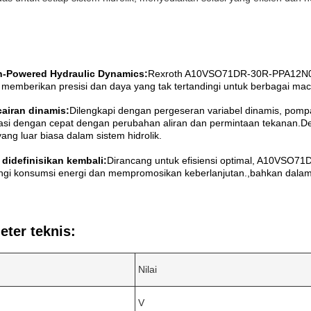
n-Powered Hydraulic Dynamics:
Rexroth A10VSO71DR-30R-PPA12N00 
 memberikan presisi dan daya yang tak tertandingi untuk berbagai ma
cairan dinamis:
Dilengkapi dengan pergeseran variabel dinamis, pompa 
asi dengan cepat dengan perubahan aliran dan permintaan tekanan.Des
 yang luar biasa dalam sistem hidrolik.
i didefinisikan kembali:
Dirancang untuk efisiensi optimal, A10VSO7
gi konsumsi energi dan mempromosikan keberlanjutan.,bahkan dalam
ter teknis:
Nilai
V