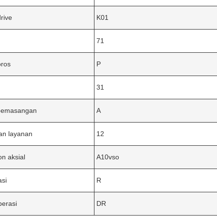
drive
K01
71
oros
P
31
pemasangan
A
an layanan
12
on aksial
A10vso
asi
R
erasi
DR