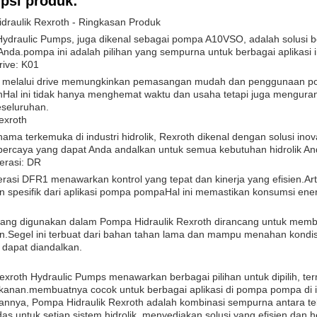
psi produk:
draulik Rexroth - Ringkasan Produk
Hydraulic Pumps, juga dikenal sebagai pompa A10VSO, adalah solusi b
 Anda.pompa ini adalah pilihan yang sempurna untuk berbagai aplikasi 
rive: K01
 melalui drive memungkinkan pemasangan mudah dan penggunaan pomp
Hal ini tidak hanya menghemat waktu dan usaha tetapi juga mengurang
eseluruhan.
exroth
ama terkemuka di industri hidrolik, Rexroth dikenal dengan solusi inov
percaya yang dapat Anda andalkan untuk semua kebutuhan hidrolik An
rasi: DR
asi DFR1 menawarkan kontrol yang tepat dan kinerja yang efisien.Arti
 spesifik dari aplikasi pompa pompaHal ini memastikan konsumsi ener
yang digunakan dalam Pompa Hidraulik Rexroth dirancang untuk member
n.Segel ini terbuat dari bahan tahan lama dan mampu menahan kondi
 dapat diandalkan.
Rexroth Hydraulic Pumps menawarkan berbagai pilihan untuk dipilih, t
tekanan.membuatnya cocok untuk berbagai aplikasi di pompa pompa di i
annya, Pompa Hidraulik Rexroth adalah kombinasi sempurna antara tekn
as untuk setiap sistem hidrolik, menyediakan solusi yang efisien da