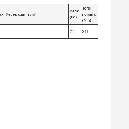
Torsi
Berat
x. Kecepatan (rpm)
nominal
(kg)
(Nm)
2
211
211