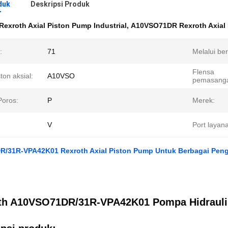
duk
Deskripsi Produk
Rexroth Axial Piston Pump Industrial
,
A10VSO71DR Rexroth Axial
:
71
Melalui be
Flensa
ston aksial:
A10VSO
pemasang
Poros:
P
Merek:
V
Port layan
/31R-VPA42K01 Rexroth Axial Piston Pump Untuk Berbagai Peng
th A10VSO71DR/31R-VPA42K01 Pompa Hidrauli