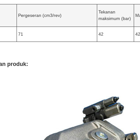
Tekanan
Pergeseran (cm3/rev)
Ma
maksimum (bar)
71
42
4
an produk: