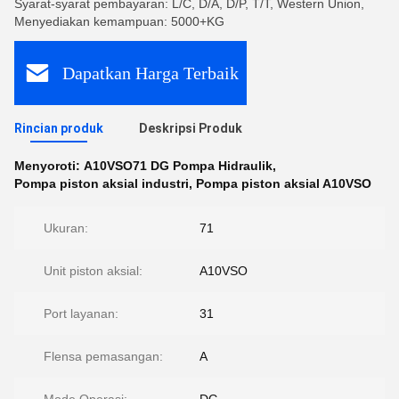
Syarat-syarat pembayaran: L/C, D/A, D/P, T/T, Western Union,
Menyediakan kemampuan: 5000+KG
Dapatkan Harga Terbaik
Rincian produk
Deskripsi Produk
Menyoroti:
A10VSO71 DG Pompa Hidraulik
,
Pompa piston aksial industri
,
Pompa piston aksial A10VSO
Ukuran:
71
Unit piston aksial:
A10VSO
Port layanan:
31
Flensa pemasangan:
A