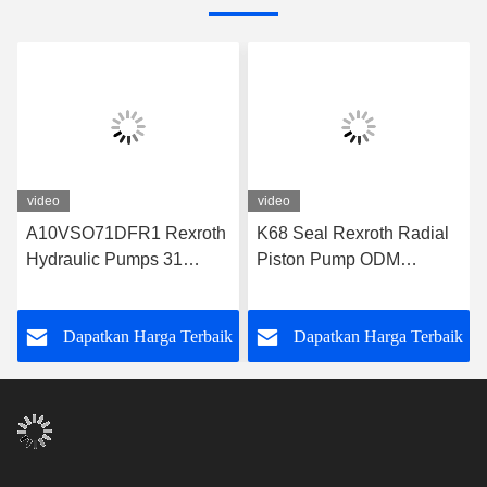
video
video
A10VSO71DFR1 Rexroth
K68 Seal Rexroth Radial
Hydraulic Pumps 31
Piston Pump ODM
Series Rexroth Piston
A10VSO71DFR1/31R-
Pump
VPA42K01
k
Dapatkan Harga Terbaik
Dapatkan Harga Terbaik