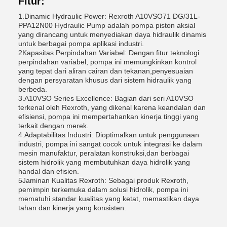
Fitur:
1.Dinamic Hydraulic Power: Rexroth A10VSO71 DG/31L-
PPA12N00 Hydraulic Pump adalah pompa piston aksial
yang dirancang untuk menyediakan daya hidraulik dinamis
untuk berbagai pompa aplikasi industri.
2Kapasitas Perpindahan Variabel: Dengan fitur teknologi
perpindahan variabel, pompa ini memungkinkan kontrol
yang tepat dari aliran cairan dan tekanan,penyesuaian
dengan persyaratan khusus dari sistem hidraulik yang
berbeda.
3.A10VSO Series Excellence: Bagian dari seri A10VSO
terkenal oleh Rexroth, yang dikenal karena keandalan dan
efisiensi, pompa ini mempertahankan kinerja tinggi yang
terkait dengan merek.
4.Adaptabilitas Industri: Dioptimalkan untuk penggunaan
industri, pompa ini sangat cocok untuk integrasi ke dalam
mesin manufaktur, peralatan konstruksi,dan berbagai
sistem hidrolik yang membutuhkan daya hidrolik yang
handal dan efisien.
5Jaminan Kualitas Rexroth: Sebagai produk Rexroth,
pemimpin terkemuka dalam solusi hidrolik, pompa ini
mematuhi standar kualitas yang ketat, memastikan daya
tahan dan kinerja yang konsisten.