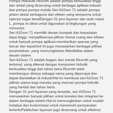
Pompa Hidraulik Rexroth adalah pompa berkualitas tinggi
dan andal yang dirancang untuk berbagai aplikasi industri
dan pompa pompa mobile.Seri A10vso 71 adalah pompa
piston aksial serbaguna dan efisien yang sempurna untuk
operasi tugas beratDengan 31 port layanan dan arah rotasi
L, pompa ini ideal untuk digunakan di lingkungan yang
menuntut.
Seri A10vso 71 memiliki desain kompak dan kepadatan
daya tinggi, menjadikannya pilihan hemat ruang dan efisien
untuk banyak pompa aplikasi.memberikan operasi yang
lancar dan tepatUnit ini juga menawarkan berbagai pilihan
perpindahan, yang memungkinkan fleksibilitas dalam
desain sistem.
Seri A10vso 71 adalah bagian dari merek Rexroth yang
terkenal, yang dikenal dengan komponen hidrolik
berkualitas tinggi dan tahan lama.Rexroth telah
membangun dirinya sebagai nama yang dipercaya dan
dapat diandalkan di industriHal ini membuat seri A10vso 71
pilihan utama bagi mereka yang mencari pompa hidrolik
yang handal dan tahan lama.
Dengan 31 port layanan yang tersedia, seri A10vso 71
menawarkan banyak pilihan untuk koneksi dan integrasi ke
dalam berbagai sistem.Hal ini memungkinkan untuk mudah
instalasi dan kustomisasi untuk memenuhi persyaratan
tertentuPelabuhan layanan juga dirancang untuk efisiensi