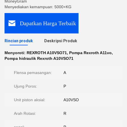
MoneyGram
Menyediakan kemampuan: 5000+KG
Dapatkan Harga Terbaik
Rincian produk
Deskripsi Produk
Menyoroti:
REXROTH A10VSO71
,
Pompa Rexroth A11vo
,
Pompa hidraulik Rexroth A10VSO71
Flensa pemasangan:
A
Ujung Poros:
P
Unit piston aksial:
A10VSO
Arah Rotasi:
R