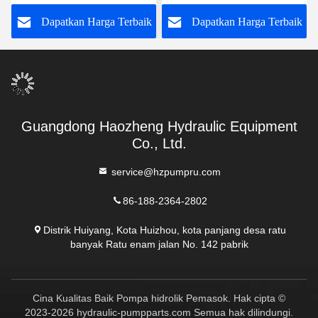
Pump
VPA42K01
k
Dapatkan Harga Terbaik
Dapatkan Harga Terbaik
Guangdong Haozheng Hydraulic Equipment
Co., Ltd.
service@hzpumpru.com
86-188-2364-2802
Distrik Huiyang, Kota Huizhou, kota panjang desa ratu
banyak Ratu enam jalan No. 142 pabrik
Cina Kualitas Baik Pompa hidrolik Pemasok. Hak cipta ©
2023-2026 hydraulic-pumpparts.com Semua hak dilindungi.