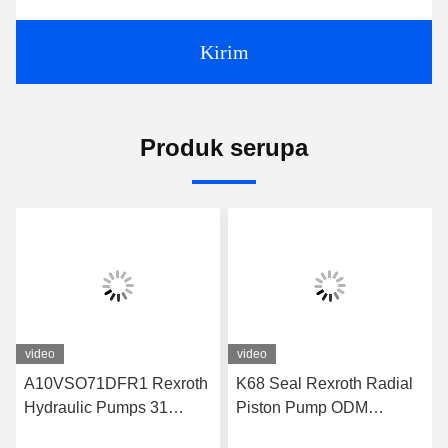
Kirim
Produk serupa
video
video
A10VSO71DFR1 Rexroth
K68 Seal Rexroth Radial
Hydraulic Pumps 31
Piston Pump ODM
Series Rexroth Piston
A10VSO71DFR1/31R-