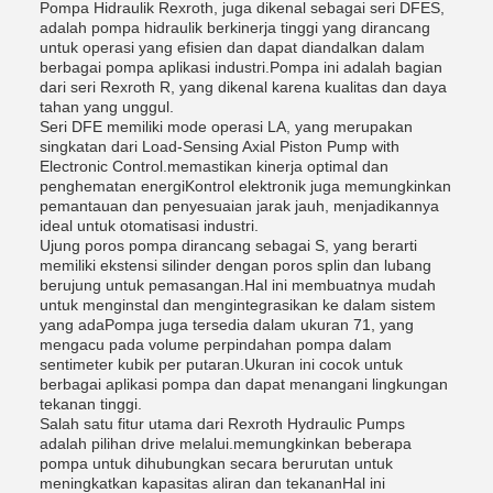
Pompa Hidraulik Rexroth, juga dikenal sebagai seri DFES,
adalah pompa hidraulik berkinerja tinggi yang dirancang
untuk operasi yang efisien dan dapat diandalkan dalam
berbagai pompa aplikasi industri.Pompa ini adalah bagian
dari seri Rexroth R, yang dikenal karena kualitas dan daya
tahan yang unggul.
Seri DFE memiliki mode operasi LA, yang merupakan
singkatan dari Load-Sensing Axial Piston Pump with
Electronic Control.memastikan kinerja optimal dan
penghematan energiKontrol elektronik juga memungkinkan
pemantauan dan penyesuaian jarak jauh, menjadikannya
ideal untuk otomatisasi industri.
Ujung poros pompa dirancang sebagai S, yang berarti
memiliki ekstensi silinder dengan poros splin dan lubang
berujung untuk pemasangan.Hal ini membuatnya mudah
untuk menginstal dan mengintegrasikan ke dalam sistem
yang adaPompa juga tersedia dalam ukuran 71, yang
mengacu pada volume perpindahan pompa dalam
sentimeter kubik per putaran.Ukuran ini cocok untuk
berbagai aplikasi pompa dan dapat menangani lingkungan
tekanan tinggi.
Salah satu fitur utama dari Rexroth Hydraulic Pumps
adalah pilihan drive melalui.memungkinkan beberapa
pompa untuk dihubungkan secara berurutan untuk
meningkatkan kapasitas aliran dan tekananHal ini