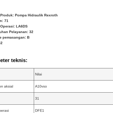
Produk: Pompa Hidraulik Rexroth
n: 71
Operasi: LA6DS
uhan Pelayanan: 32
e pemasangan: B
32
ter teknis:
Nilai
on aksial
A10vso
31
erasi
DFE1