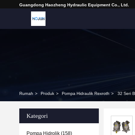
Guangdong Haozheng Hydraulic Equipment Co., Ltd.
Rumah
>
Produk
>
Pompa Hidraulik Rexroth
>
32 Seri
Kategori
Pompa Hidrolik
(158)