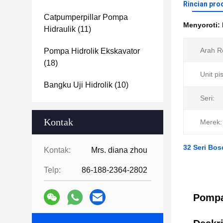
Rincian pro
Catpumperpillar Pompa
Menyoroti:
Hidraulik
(11)
Arah Ro
Pompa Hidrolik Ekskavator
(18)
Unit pi
Bangku Uji Hidrolik
(10)
Seri:
Kontak
Merek:
32 Seri Bo
Kontak:
Mrs. diana zhou
Telp:
86-188-2364-2802
Pompa