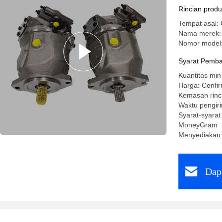
Rincian prod
Tempat asal:
Nama merek:
Nomor model
Syarat Pemba
Kuantitas min
Harga: Confir
Kemasan rinc
Waktu pengir
Syarat-syarat
MoneyGram
Menyediakan
Dap