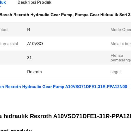
duk
Deskripsi Produk
Bosch Rexroth Hydraulic Gear Pump
,
Pompa Gear Hidraulik Seri 3
tasi:
R
Mode Oper
ston aksial:
A10VSO
Melalui be
Flensa
31
pemasang
Rexroth
segel:
sch Rexroth Hydraulic Gear Pump A10VSO71DFE1-31R-PPA12N00
 hidraulik Rexroth A10VSO71DFE1-31R-PPA12