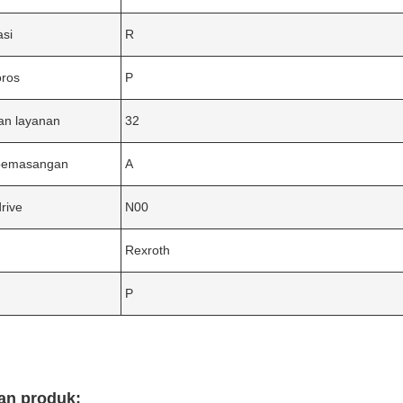
asi
R
oros
P
an layanan
32
pemasangan
A
drive
N00
Rexroth
P
an produk: