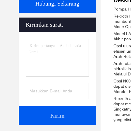
Deskri
Hubungi Sekarang
Pompa Hi
Rexroth H
memberika
Kirimkan surat.
Mode Ope
Model LA6
Akhir por
Opsi uju
efisien u
Arah Rota
Arah rota
hidrolik 
Melalui D
Opsi N00
dapat di
Merek - 
Rexroth a
dapat me
Singkatny
menawarka
Kirim
yang efis