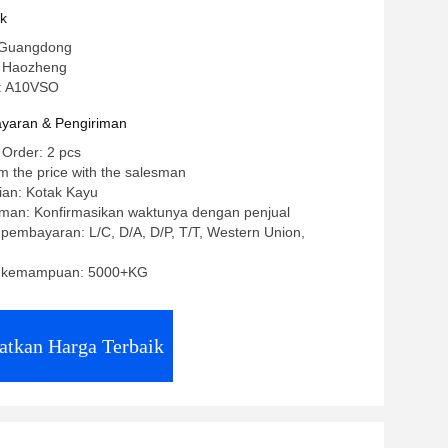
uk
 Guangdong
 Haozheng
: A10VSO
yaran & Pengiriman
 Order: 2 pcs
m the price with the salesman
ian: Kotak Kayu
iman: Konfirmasikan waktunya dengan penjual
 pembayaran: L/C, D/A, D/P, T/T, Western Union,
 kemampuan: 5000+KG
atkan Harga Terbaik