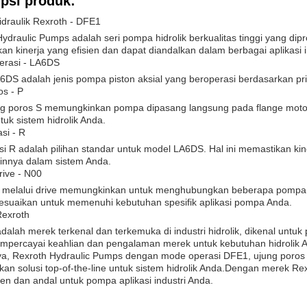
psi produk:
draulik Rexroth - DFE1
ydraulic Pumps adalah seri pompa hidrolik berkualitas tinggi yang dip
n kinerja yang efisien dan dapat diandalkan dalam berbagai aplikasi in
rasi - LA6DS
DS adalah jenis pompa piston aksial yang beroperasi berdasarkan pri
os - P
ng poros S memungkinkan pompa dipasang langsung pada flange moto
ntuk sistem hidrolik Anda.
si - R
si R adalah pilihan standar untuk model LA6DS. Hal ini memastikan ki
lainnya dalam sistem Anda.
rive - N00
 melalui drive memungkinkan untuk menghubungkan beberapa pompa da
sesuaikan untuk memenuhi kebutuhan spesifik aplikasi pompa Anda.
Rexroth
dalah merek terkenal dan terkemuka di industri hidrolik, dikenal untuk
mpercayai keahlian dan pengalaman merek untuk kebutuhan hidrolik 
a, Rexroth Hydraulic Pumps dengan mode operasi DFE1, ujung poros S, 
n solusi top-of-the-line untuk sistem hidrolik Anda.Dengan merek Re
ien dan andal untuk pompa aplikasi industri Anda.