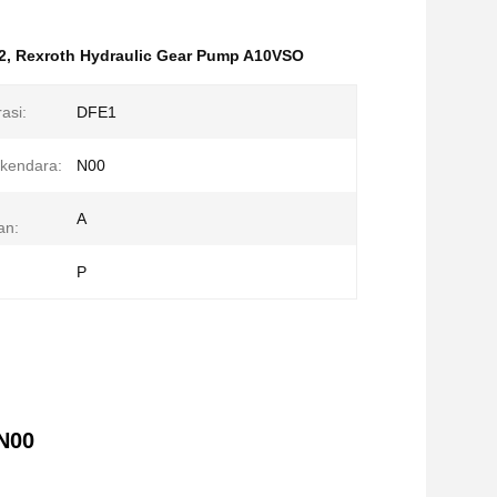
2
,
Rexroth Hydraulic Gear Pump A10VSO
asi:
DFE1
rkendara:
N00
A
an:
P
N00