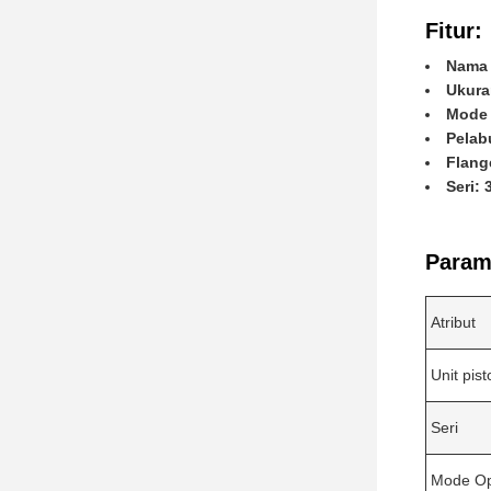
Fitur:
Nama 
Ukura
Mode 
Pelab
Flang
Seri: 
Parame
Atribut
Unit pist
Seri
Mode Op