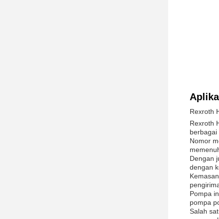
Aplik
Rexroth 
Rexroth 
berbagai 
Nomor mo
memenuhi 
Dengan j
dengan k
Kemasan 
pengirim
Pompa in
pompa p
Salah sat