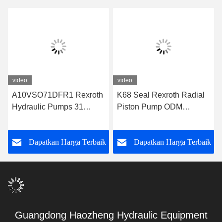
video
video
A10VSO71DFR1 Rexroth
K68 Seal Rexroth Radial
Hydraulic Pumps 31
Piston Pump ODM
Series Rexroth Piston
A10VSO71DFR1/31R-
Pump
VPA42K01
k
Dapatkan Harga Terbaik
Dapatkan Harga Terbaik
Guangdong Haozheng Hydraulic Equipment