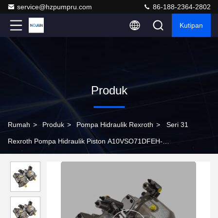
service@hzpumpru.com
86-188-2364-2802
Kutipan
Produk
Rumah
>
Produk
>
Pompa Hidraulik Rexroth
>
Seri 31
Rexroth Pompa Hidraulik Piston A10VSO71DFEH-
31R+A10VSO71DFR-31R