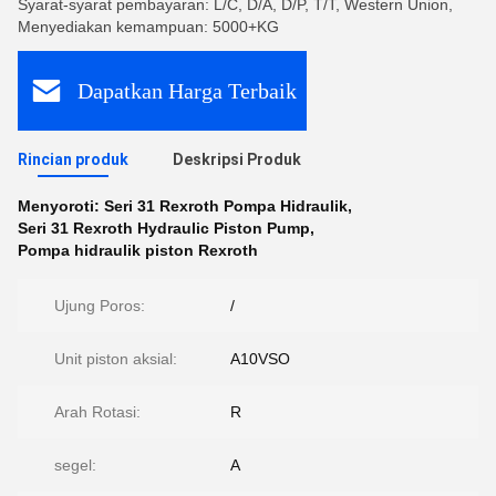
Syarat-syarat pembayaran: L/C, D/A, D/P, T/T, Western Union,
Menyediakan kemampuan: 5000+KG
Dapatkan Harga Terbaik
Rincian produk
Deskripsi Produk
Menyoroti:
Seri 31 Rexroth Pompa Hidraulik
,
Seri 31 Rexroth Hydraulic Piston Pump
,
Pompa hidraulik piston Rexroth
Ujung Poros:
/
Unit piston aksial:
A10VSO
Arah Rotasi:
R
segel:
A