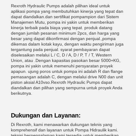
Rexroth Hydraulic Pumps adalah pilihan ideal untuk
aplikasi pompa yang membutuhkan kinerja yang tepat dan
dapat diandalkan.dan sertifikat pompampion dari Sistem
Manajemen Mutu, pompa ini yakin untuk memberikan
kinerja terbaik pada biaya yang tepat. produk datang
dengan jumlah pesanan minimum 2pcs, dan harga yang
besar yang dapat dikonfirmasi dengan penjual.,pompa
dikemas dalam kotak kayu, dengan waktu pengiriman juga
tergantung pada penjual. syarat pembayaran dapat
diselesaikan melalui L / C, D / A, D / P, T / T, Western
Union, atau .Dengan kapasitas pasokan besar 5000+KG,
pompa ini yakin untuk memenuhi persyaratan proyek
apapun. ujung poros untuk pompa ini adalah R dan flange
pemasangan adalah C, dengan melalui drive N00 dan unit
piston aksial A10vso.Rexroth Hydraulic Pumps dapat
diandalkan dan pilihan yang sempurna untuk proyek Anda
berikutnya.
Dukungan dan Layanan:
Di Rexroth, kami menawarkan dukungan teknis yang
komprehensif dan layanan untuk Pompa Hidraulik kami.
teknisi berpengalaman kami tersedia untuk memberikan