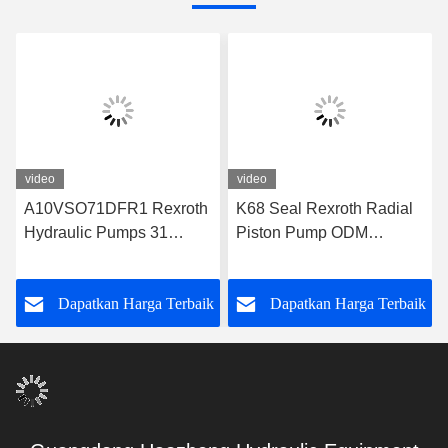
video
video
A10VSO71DFR1 Rexroth
K68 Seal Rexroth Radial
Hydraulic Pumps 31
Piston Pump ODM
Series Rexroth Piston
A10VSO71DFR1/31R-
Pump
VPA42K01
k
Dapatkan Harga Terbaik
Dapatkan Harga Terbaik