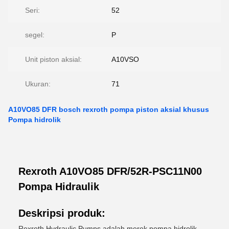
Seri:
52
segel:
P
Unit piston aksial:
A10VSO
Ukuran:
71
A10VO85 DFR bosch rexroth pompa piston aksial khusus
Pompa hidrolik
Rexroth A10VO85 DFR/52R-PSC11N00
Pompa Hidraulik
Deskripsi produk:
Rexroth Hydraulic Pumps adalah merek pompa hidrolik