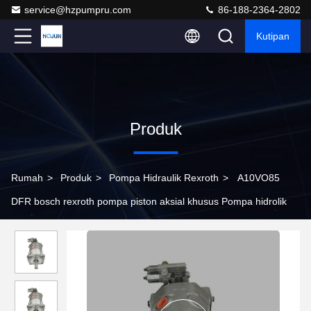
service@hzpumpru.com
86-188-2364-2802
Kutipan
Produk
Rumah
>
Produk
>
Pompa Hidraulik Rexroth
>
A10VO85
DFR bosch rexroth pompa piston aksial khusus Pompa hidrolik