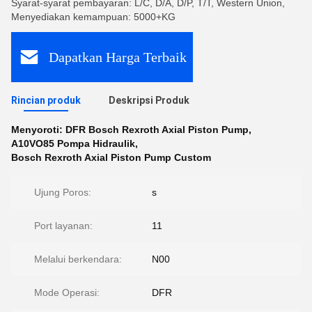
Syarat-syarat pembayaran: L/C, D/A, D/P, T/T, Western Union,
Menyediakan kemampuan: 5000+KG
Dapatkan Harga Terbaik
Rincian produk
Deskripsi Produk
Menyoroti:
DFR Bosch Rexroth Axial Piston Pump
,
A10VO85 Pompa Hidraulik
,
Bosch Rexroth Axial Piston Pump Custom
Ujung Poros:
s
Port layanan:
11
Melalui berkendara:
N00
Mode Operasi:
DFR