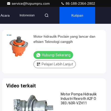
service@hzpumpru.com
86-188-2364-2802
Acara
Kutipan
Indonesian
Motor hidraulik Poclain yang lancar dan
efisien Teknologi canggih
Hubungi Sekarang
Pelajari Lebih Lanjut
Video terkait
Motor Pompa Hidraulik
Industri Rexroth A2F O
383 /60R-VZH11