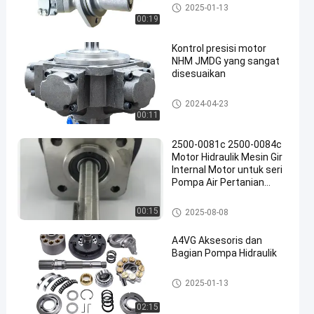
motor hidrolik
2025-01-13
00:19
Kontrol presisi motor
NHM JMDG yang sangat
disesuaikan
motor hidrolik
2024-04-23
00:11
2500-0081c 2500-0084c
Motor Hidraulik Mesin Gir
Internal Motor untuk seri
Pompa Air Pertanian
Motor
motor hidrolik
00:15
2025-08-08
A4VG Aksesoris dan
Bagian Pompa Hidraulik
motor hidrolik
2025-01-13
02:15