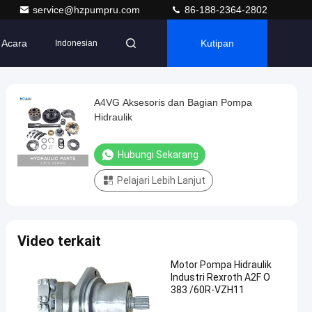
service@hzpumpru.com
86-188-2364-2802
Acara
Kutipan
Indonesian
A4VG Aksesoris dan Bagian Pompa
Hidraulik
Hubungi Sekarang
Pelajari Lebih Lanjut
Video terkait
Motor Pompa Hidraulik
Industri Rexroth A2F O
383 /60R-VZH11