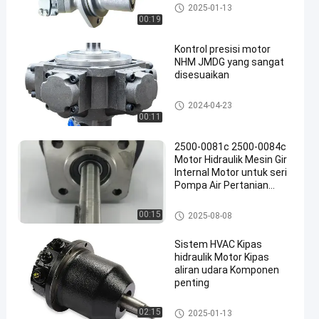
motor hidrolik
2025-01-13
00:19
Kontrol presisi motor
NHM JMDG yang sangat
disesuaikan
motor hidrolik
2024-04-23
00:11
2500-0081c 2500-0084c
Motor Hidraulik Mesin Gir
Internal Motor untuk seri
Pompa Air Pertanian
Motor
motor hidrolik
00:15
2025-08-08
Sistem HVAC Kipas
hidraulik Motor Kipas
aliran udara Komponen
penting
motor hidrolik
02:15
2025-01-13