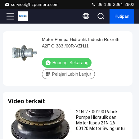
service@hzpumpru.com
86-188-2364-2802
Kutipan
Play
Motor Pompa Hidraulik Industri Rexroth
Motor
Video
A2F O 383 /60R-VZH11
Pompa
Hidraulik
Hubungi Sekarang
Industri
Pelajari Lebih Lanjut
Rexroth
A2F
O
Video terkait
383
/60R-
21N-27-00190 Pabrik
Pompa Hidraulik dan
VZH11
Motor Kipas 21N-26-
Hubungi
00120 Motor Swing untuk
komatsu
2025-
729
motor
Sekarang