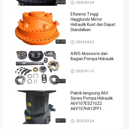
motor hidrolik
hidrolik
00:09
01-13
pandangan
2025-03-24
Berbagi
Efisiensi Tinggi
#
Hagglunds Motor
Motor
Hidraulik Kuat dan Dapat
Pompa
Diandalkan
Hidrolik
motor hidrolik
#
00:39
2024-04-23
Motor
A4VG Aksesoris dan
Girang
Bagian Pompa Hidraulik
Hidraulik
#
motor hidrolik
2025-01-13
Motor
Penggerak
02:15
Hidraulik
Pabrik langsung A6V
R
Series Pompa Hidraulik
e
A6V107ES21GZ2
x
A6V107HA12FP1
r
A6V107HS212FP Pompa
o
Piston
motor hidrolik
00:17
2025-03-24
t