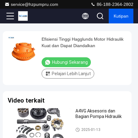
service@hzpumpru.com
86-188-2364-2802
Kutipan
Play
Efisiensi Tinggi Hagglunds Motor Hidraulik
Efisiensi
Video
Kuat dan Dapat Diandalkan
Tinggi
Hagglunds
Hubungi Sekarang
Motor
Pelajari Lebih Lanjut
Hidraulik
Kuat
dan
Video terkait
Dapat
Diandalkan
A4VG Aksesoris dan
Bagian Pompa Hidraulik
Hubungi
2024-
69
motor
Sekarang
motor hidrolik
2025-01-13
hidrolik
04-23
pandangan
Berbagi