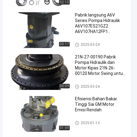
02:15
#
Pabrik langsung A6V
Motor
Series Pompa Hidraulik
Pompa
A6V107ES21GZ2
Hidrolik
A6V107HA12FP1
#
A6V107HS212FP Pompa
Piston
Motor
motor hidrolik
00:17
2025-03-24
Girang
21N-27-00190 Pabrik
Hidraulik
Pompa Hidraulik dan
#
Motor Kipas 21N-26-
Motor
00120 Motor Swing untuk
Penggerak
komatsu
Hidraulik
motor hidrolik
00:09
2025-03-24
P
e
Efisiensi Bahan Bakar
Tinggi Sai GM Motor
n
Emisi Rendah
g
a
motor hidrolik
n
2025-01-13
01:09
t
a