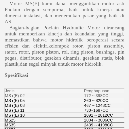
Motor MS(E) kami dapat menggantikan motor asli
Poclain dengan sempurna, baik untuk kinerja atau
dimensi instalasi, dan menemukan pasar yang baik di
AS.
Bagian-bagian Poclain Hydraulic Motor dirancang
untuk memberikan kinerja dan keandalan yang tinggi,
memastikan bahwa motor hidrolik beroperasi secara
efisien dan efektif.kelompok rotor, piston assembly,
stator, rotor, piston piston, rol, ring piston, bushings, pin
pegas, distributor, gesekan dinamis, gesekan statis, blok
plastik,dan segel minyak untuk motor hidrolik.
Spesifikasi
Jenis
Penghapusan
MS ((E) 02
172 ~ 398CC
MS ((E) 05
260 ~ 820CC
MS ((E) 08
467 ~ 1248CC
MS ((E) 11
730~1687CC
MS ((E) 18
1091 ~ 2812CC
MS25
2004 ~ 3006CC
MS35
2439 ~ 4198CC