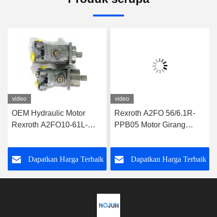
video
video
OEM Hydraulic Motor
Rexroth A2FO 56/6.1R-
Rexroth A2FO10-61L-
PPB05 Motor Girang
XAB06-S Pompa
Hidraulik Tekanan Tinggi
Hidraulik
k
Dapatkan Harga Terbaik
Dapatkan Harga Terbaik