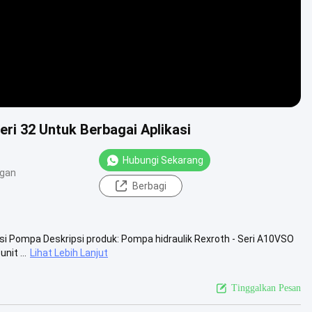
ri 32 Untuk Berbagai Aplikasi
Hubungi Sekarang
ngan
Berbagi
i Pompa Deskripsi produk: Pompa hidraulik Rexroth - Seri A10VSO
it ...
Lihat Lebih Lanjut
Tinggalkan Pesan