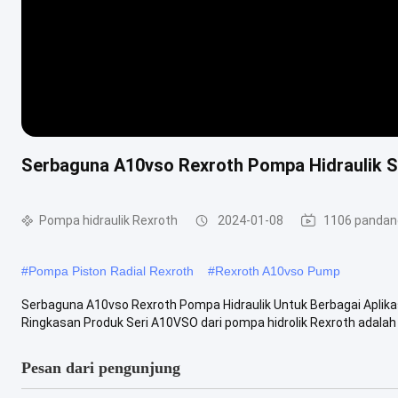
Serbaguna A10vso Rexroth Pompa Hidraulik Se
Pompa hidraulik Rexroth
2024-01-08
1106 panda
#
Pompa Piston Radial Rexroth
#
Rexroth A10vso Pump
Serbaguna A10vso Rexroth Pompa Hidraulik Untuk Berbagai Aplikas
Ringkasan Produk Seri A10VSO dari pompa hidrolik Rexroth adalah un
Pesan dari pengunjung