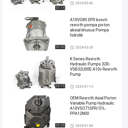
Pompa hidraulik Rexroth
2024-05-06
00:14
A10VO85 DFR bosch
rexroth pompa piston
aksial khusus Pompa
hidrolik
Pompa hidraulik Rexroth
00:50
2024-03-29
K Series Rexroth
Hydraulic Pumps 32R-
VSB32U00E A10v Rexroth
Pump
Pompa hidraulik Rexroth
00:19
2025-01-13
OEM Rexroth Axial Piston
Variable Pump Hydraulic
A10VSO71DFR/31L-
PPA12N00
Pompa hidraulik Rexroth
00:25
2024-01-08