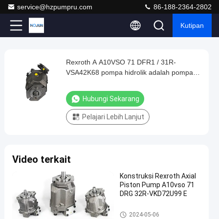
service@hzpumpru.com
86-188-2364-2802
Kutipan
Play
Rexroth A A10VSO 71 DFR1 / 31R-
Rexroth
Video
VSA42K68 pompa hidrolik adalah pompa
A
piston aksial dirancang secara profesional
A10VSO
dengan luar biasa
Hubungi Sekarang
71
Pelajari Lebih Lanjut
DFR1
/
31R-
Video terkait
VSA42K68
pompa
Konstruksi Rexroth Axial
Piston Pump A10vso 71
hidrolik
DRG 32R-VKD72U99 E
adalah
Pompa hidraulik Rexroth
pompa
2024-05-06