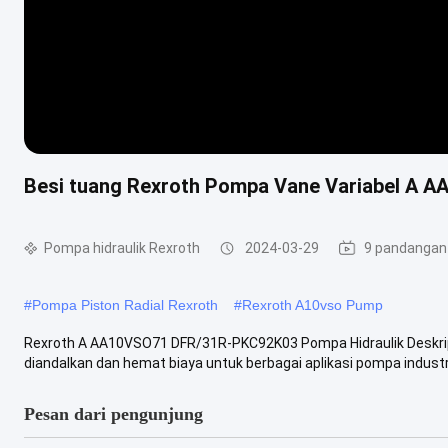
Besi tuang Rexroth Pompa Vane Variabel A
Pompa hidraulik Rexroth
2024-03-29
9 pandangan
#
Pompa Piston Radial Rexroth
#
Rexroth A10vso Pump
Rexroth A AA10VSO71 DFR/31R-PKC92K03 Pompa Hidraulik Deskrips
diandalkan dan hemat biaya untuk berbagai aplikasi pompa industri
Pesan dari pengunjung