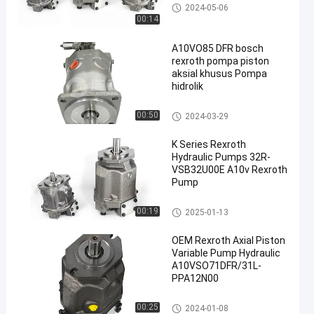
Pompa hidraulik Rexroth
2024-05-06
00:14
A10VO85 DFR bosch
rexroth pompa piston
aksial khusus Pompa
hidrolik
Pompa hidraulik Rexroth
00:50
2024-03-29
K Series Rexroth
Hydraulic Pumps 32R-
VSB32U00E A10v Rexroth
Pump
Pompa hidraulik Rexroth
00:19
2025-01-13
OEM Rexroth Axial Piston
Variable Pump Hydraulic
A10VSO71DFR/31L-
PPA12N00
Pompa hidraulik Rexroth
00:25
2024-01-08