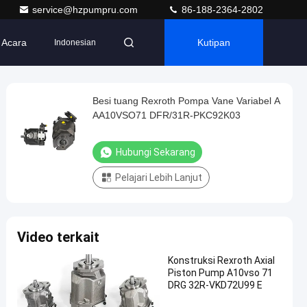
service@hzpumpru.com
86-188-2364-2802
Acara
Kutipan
Indonesian
Besi tuang Rexroth Pompa Vane Variabel A
AA10VSO71 DFR/31R-PKC92K03
Hubungi Sekarang
Pelajari Lebih Lanjut
Video terkait
Konstruksi Rexroth Axial
Piston Pump A10vso 71
DRG 32R-VKD72U99 E