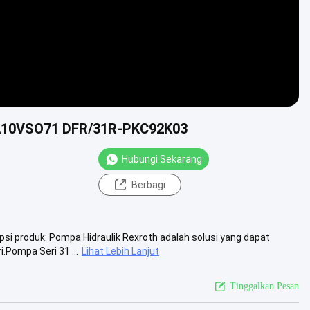
 AA10VSO71 DFR/31R-PKC92K03
Hubungi Sekarang
Berbagi
i produk: Pompa Hidraulik Rexroth adalah solusi yang dapat
.Pompa Seri 31 ...
Lihat Lebih Lanjut
Tinggalkan Pesan