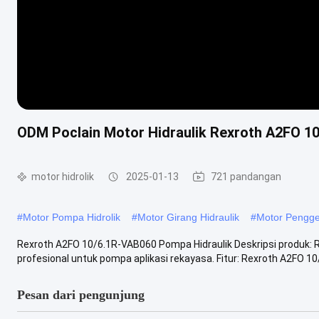
ODM Poclain Motor Hidraulik Rexroth A2FO 1
motor hidrolik
2025-01-13
721 pandangan
#
Motor Pompa Hidrolik
#
Motor Girang Hidraulik
#
Motor Pengger
Rexroth A2FO 10/6.1R-VAB060 Pompa Hidraulik Deskripsi produk:
profesional untuk pompa aplikasi rekayasa. Fitur: Rexroth A2FO 10/
Pesan dari pengunjung