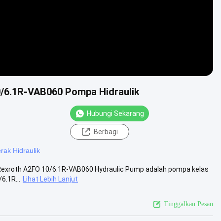
0/6.1R-VAB060 Pompa Hidraulik
Hubungi Sekarang
Berbagi
ak Hidraulik
 Rexroth A2FO 10/6.1R-VAB060 Hydraulic Pump adalah pompa kelas
6.1R...
Lihat Lebih Lanjut
Tinggalkan Pesan