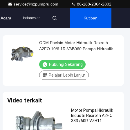
service@hzpumpru.com
86-188-2364-2802
Acara
Kutipan
Indonesian
ODM Poclain Motor Hidraulik Rexroth
A2FO 10/6.1R-VAB060 Pompa Hidraulik
Hubungi Sekarang
Pelajari Lebih Lanjut
Video terkait
Motor Pompa Hidraulik
Industri Rexroth A2F O
383 /60R-VZH11