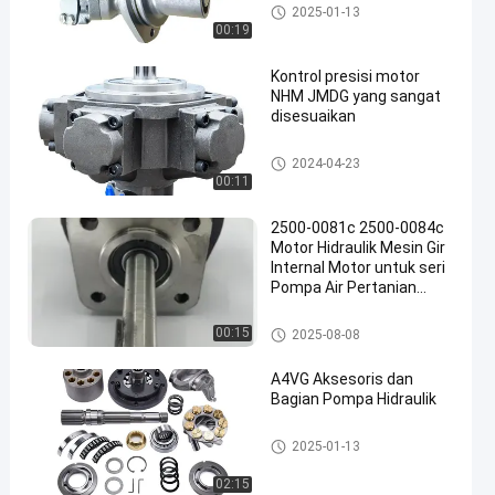
motor hidrolik
2025-01-13
00:19
Kontrol presisi motor
NHM JMDG yang sangat
disesuaikan
motor hidrolik
2024-04-23
00:11
2500-0081c 2500-0084c
Motor Hidraulik Mesin Gir
Internal Motor untuk seri
Pompa Air Pertanian
Motor
motor hidrolik
00:15
2025-08-08
A4VG Aksesoris dan
Bagian Pompa Hidraulik
motor hidrolik
2025-01-13
02:15