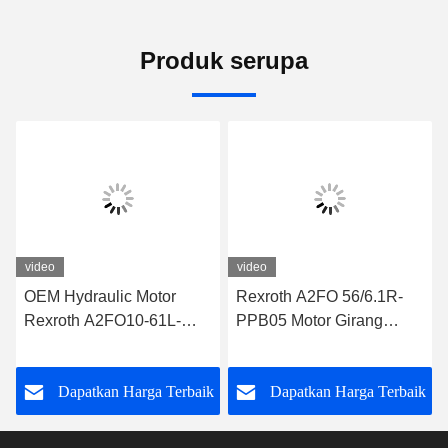
Produk serupa
video
video
OEM Hydraulic Motor
Rexroth A2FO 56/6.1R-
Rexroth A2FO10-61L-
PPB05 Motor Girang
XAB06-S Pompa
Hidraulik Tekanan Tinggi
Hidraulik
k
Dapatkan Harga Terbaik
Dapatkan Harga Terbaik