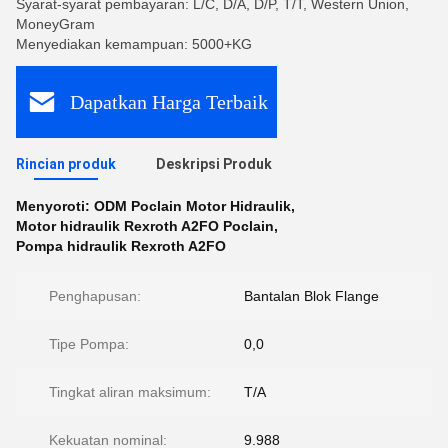
Syarat-syarat pembayaran: L/C, D/A, D/P, T/T, Western Union,
MoneyGram
Menyediakan kemampuan: 5000+KG
Dapatkan Harga Terbaik
Rincian produk
Deskripsi Produk
Menyoroti:
ODM Poclain Motor Hidraulik
,
Motor hidraulik Rexroth A2FO Poclain
,
Pompa hidraulik Rexroth A2FO
Penghapusan:
Bantalan Blok Flange
Tipe Pompa:
0,0
Tingkat aliran maksimum:
T/A
Kekuatan nominal:
9.988