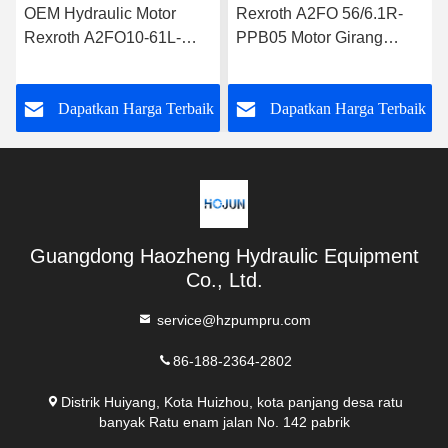
OEM Hydraulic Motor
Rexroth A2FO 56/6.1R-
Rexroth A2FO10-61L-
PPB05 Motor Girang
XAB06-S Pompa
Hidraulik Tekanan Tinggi
Hidraulik
k
Dapatkan Harga Terbaik
Dapatkan Harga Terbaik
Guangdong Haozheng Hydraulic Equipment
Co., Ltd.
service@hzpumpru.com
86-188-2364-2802
Distrik Huiyang, Kota Huizhou, kota panjang desa ratu
banyak Ratu enam jalan No. 142 pabrik