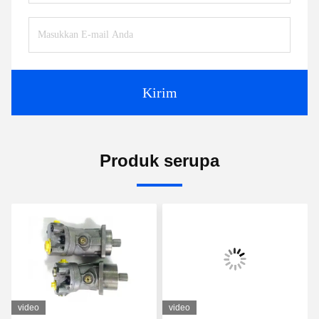
Kirim
Produk serupa
video
video