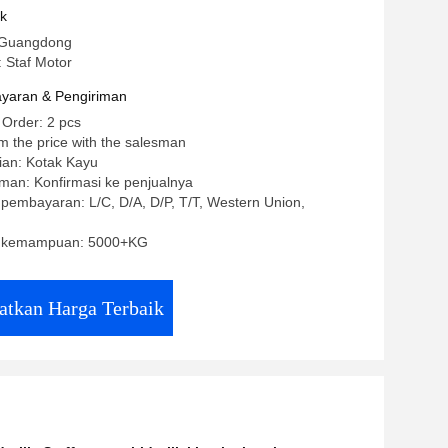
uk
 Guangdong
 Staf Motor
yaran & Pengiriman
 Order: 2 pcs
m the price with the salesman
ian: Kotak Kayu
man: Konfirmasi ke penjualnya
 pembayaran: L/C, D/A, D/P, T/T, Western Union,
 kemampuan: 5000+KG
atkan Harga Terbaik