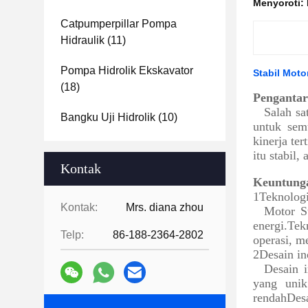
Menyoroti:
Catpumperpillar Pompa
Hidraulik
(11)
Pompa Hidrolik Ekskavator
Stabil Motor
(18)
Penganta
Salah sa
Bangku Uji Hidrolik
(10)
untuk sem
kinerja te
itu stabil,
Kontak
Keuntung
1Teknologi
Kontak:
Mrs. diana zhou
Motor S
energi.Te
Telp:
86-188-2364-2802
operasi, m
2Desain in
Desain 
yang unik
rendahDesa