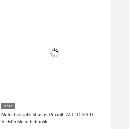
video
vid
Motor hidraulik khusus Rexroth A2FO 23/6.1L-
ODM
VPB05 Motor hidraulik
10/