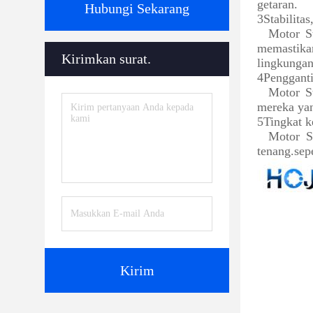
getaran.
Hubungi Sekarang
3Stabilita
Motor St
memastikan
Kirimkan surat.
lingkungan
4Penggant
Motor S
mereka yan
5Tingkat k
Motor S
tenang.sep
Kirim