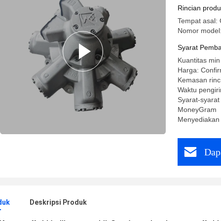
Rincian prod
Tempat asal:
Nomor model:
Syarat Pemba
Kuantitas min
Harga: Confir
Kemasan rinc
Waktu pengiri
Syarat-syarat
MoneyGram
Menyediakan
Dap
duk
Deskripsi Produk