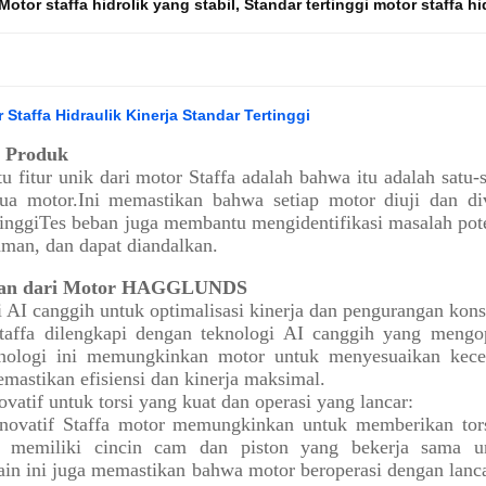
Motor staffa hidrolik yang stabil
,
Standar tertinggi motor staffa hi
 Staffa Hidraulik Kinerja Standar Tertinggi
r Produk
tu fitur unik dari motor Staffa adalah bahwa itu adalah satu
ua motor.Ini memastikan bahwa setiap motor diuji dan div
rtinggiTes beban juga membantu mengidentifikasi masalah po
 aman, dan dapat diandalkan.
an dari Motor HAGGLUNDS
 AI canggih untuk optimalisasi kinerja dan pengurangan kons
taffa dilengkapi dengan teknologi AI canggih yang mengo
knologi ini memungkinkan motor untuk menyesuaikan kecep
emastikan efisiensi dan kinerja maksimal.
ovatif untuk torsi yang kuat dan operasi yang lancar:
inovatif Staffa motor memungkinkan untuk memberikan tors
 memiliki cincin cam dan piston yang bekerja sama un
in ini juga memastikan bahwa motor beroperasi dengan lanca