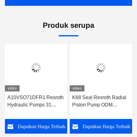
Produk serupa
video
video
A10VSO71DFR1 Rexroth
K68 Seal Rexroth Radial
Hydraulic Pumps 31
Piston Pump ODM
Series Rexroth Piston
A10VSO71DFR1/31R-
Pump
VPA42K01
k
Dapatkan Harga Terbaik
Dapatkan Harga Terbaik