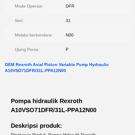
Mode Operasi:
DFR
Seri:
31
Melalui berkendara:
N00
Ujung Poros:
P
OEM Rexroth Axial Piston Variable Pump Hydraulic
A10VSO71DFR/31L-PPA12N00
Pompa hidraulik Rexroth
A10VSO71DFR/31L-PPA12N00
Deskripsi produk:
Ringkasan Produk: Pompa Hidraulik Rexroth