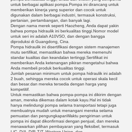
untuk berbagai aplikasi pompa.Pompa ini dirancang untuk
memberikan kinerja yang superior dan cocok untuk
digunakan dalam berbagai industri, termasuk konstruksi,
pertanian, pertambangan, dan banyak lagi.
Dengan nama merek seperti Haozheng, Anda dapat yakin
bahwa pompa hidraulik ini berkualitas tinggi.Nomor model
untuk seri ini adalah A10VSO, dan dengan bangga
diproduksi di Guangdong, Cina.
Pompa hidraulik ini disertifikasi dengan sistem manajemen
mutu sertifikat, memastikan bahwa mereka memenuhi
standar kualitas dan keandalan tertinggi.Sertifikat ini
memberikan Anda ketenangan pikiran mengetahui bahwa
Anda membeli produk berkualitas tinggi.
Jumlah pesanan minimum untuk pompa hidraulik ini adalah
2 buah, sehingga mereka cocok untuk operasi skala kecil
dan besar.dan mereka tersedia dengan harga yang
kompetitif.
Untuk memastikan bahwa pompa-pompa ini dikirim dengan
aman, mereka dikemas dalam kotak kayu.Hal ini tidak
hanya melindungi pompa selama transportasi tetapi juga
membuatnya mudah untuk menangani mereka selama
pemuatan dan pengungkapanWaktu pengiriman untuk
pompa ini dapat dikonfirmasi dengan penjual, dan mereka
menawarkan pilihan pembayaran yang fleksibel, termasuk
L/C, D/A, D/P, T/T, Western Union, dan .