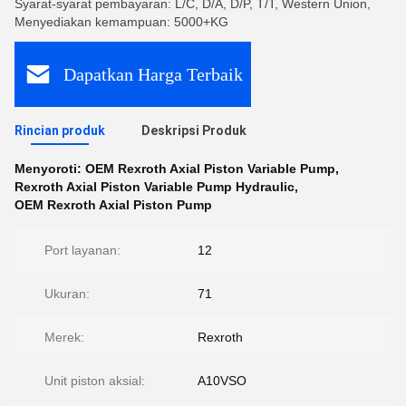
Syarat-syarat pembayaran: L/C, D/A, D/P, T/T, Western Union,
Menyediakan kemampuan: 5000+KG
Dapatkan Harga Terbaik
Rincian produk
Deskripsi Produk
Menyoroti:
OEM Rexroth Axial Piston Variable Pump
,
Rexroth Axial Piston Variable Pump Hydraulic
,
OEM Rexroth Axial Piston Pump
Port layanan:
12
Ukuran:
71
Merek:
Rexroth
Unit piston aksial:
A10VSO