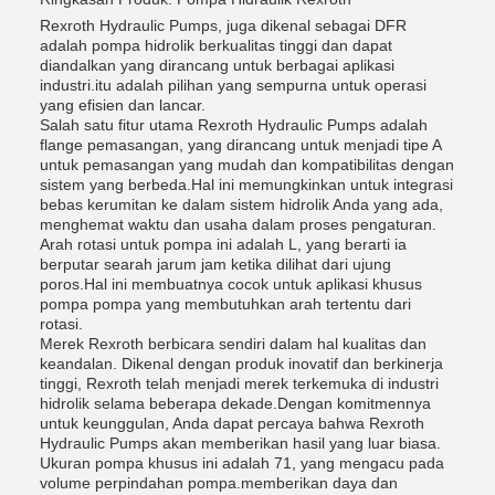
Rexroth Hydraulic Pumps, juga dikenal sebagai DFR
adalah pompa hidrolik berkualitas tinggi dan dapat
diandalkan yang dirancang untuk berbagai aplikasi
industri.itu adalah pilihan yang sempurna untuk operasi
yang efisien dan lancar.
Salah satu fitur utama Rexroth Hydraulic Pumps adalah
flange pemasangan, yang dirancang untuk menjadi tipe A
untuk pemasangan yang mudah dan kompatibilitas dengan
sistem yang berbeda.Hal ini memungkinkan untuk integrasi
bebas kerumitan ke dalam sistem hidrolik Anda yang ada,
menghemat waktu dan usaha dalam proses pengaturan.
Arah rotasi untuk pompa ini adalah L, yang berarti ia
berputar searah jarum jam ketika dilihat dari ujung
poros.Hal ini membuatnya cocok untuk aplikasi khusus
pompa pompa yang membutuhkan arah tertentu dari
rotasi.
Merek Rexroth berbicara sendiri dalam hal kualitas dan
keandalan. Dikenal dengan produk inovatif dan berkinerja
tinggi, Rexroth telah menjadi merek terkemuka di industri
hidrolik selama beberapa dekade.Dengan komitmennya
untuk keunggulan, Anda dapat percaya bahwa Rexroth
Hydraulic Pumps akan memberikan hasil yang luar biasa.
Ukuran pompa khusus ini adalah 71, yang mengacu pada
volume perpindahan pompa.memberikan daya dan