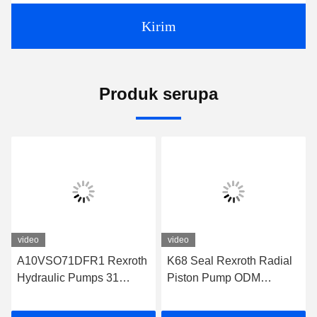
Kirim
Produk serupa
video
video
exroth
K68 Seal Rexroth Radial
A10vso Seri Rexroth
31
Piston Pump ODM
Pompa Hidraulik Rexr
ton
A10VSO71DFR1/31R-
Vane Pompa Untuk
VPA42K01
Aplikasi Industri Pom