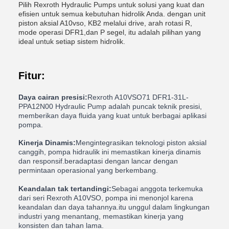
Pilih Rexroth Hydraulic Pumps untuk solusi yang kuat dan
efisien untuk semua kebutuhan hidrolik Anda. dengan unit
piston aksial A10vso, KB2 melalui drive, arah rotasi R,
mode operasi DFR1,dan P segel, itu adalah pilihan yang
ideal untuk setiap sistem hidrolik.
Fitur:
Daya cairan presisi:
Rexroth A10VSO71 DFR1-31L-
PPA12N00 Hydraulic Pump adalah puncak teknik presisi,
memberikan daya fluida yang kuat untuk berbagai aplikasi
pompa.
Kinerja Dinamis:
Mengintegrasikan teknologi piston aksial
canggih, pompa hidraulik ini memastikan kinerja dinamis
dan responsif.beradaptasi dengan lancar dengan
permintaan operasional yang berkembang.
Keandalan tak tertandingi:
Sebagai anggota terkemuka
dari seri Rexroth A10VSO, pompa ini menonjol karena
keandalan dan daya tahannya.itu unggul dalam lingkungan
industri yang menantang, memastikan kinerja yang
konsisten dan tahan lama.