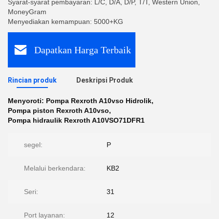
Syarat-syarat pembayaran: L/C, D/A, D/P, T/T, Western Union,
MoneyGram
Menyediakan kemampuan: 5000+KG
Dapatkan Harga Terbaik
Rincian produk
Deskripsi Produk
Menyoroti:
Pompa Rexroth A10vso Hidrolik
,
Pompa piston Rexroth A10vso
,
Pompa hidraulik Rexroth A10VSO71DFR1
segel:
P
Melalui berkendara:
KB2
Seri:
31
Port layanan:
12