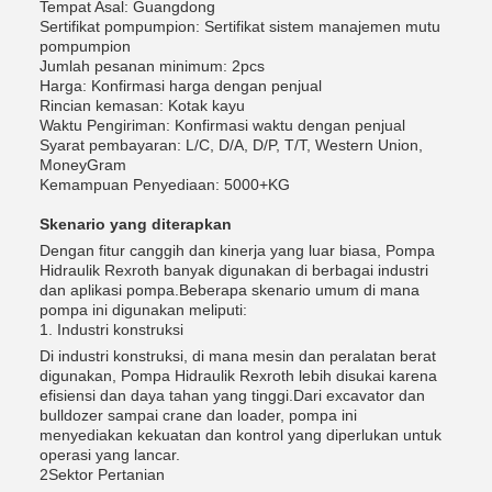
Tempat Asal: Guangdong
Sertifikat pompumpion: Sertifikat sistem manajemen mutu
pompumpion
Jumlah pesanan minimum: 2pcs
Harga: Konfirmasi harga dengan penjual
Rincian kemasan: Kotak kayu
Waktu Pengiriman: Konfirmasi waktu dengan penjual
Syarat pembayaran: L/C, D/A, D/P, T/T, Western Union,
MoneyGram
Kemampuan Penyediaan: 5000+KG
Skenario yang diterapkan
Dengan fitur canggih dan kinerja yang luar biasa, Pompa
Hidraulik Rexroth banyak digunakan di berbagai industri
dan aplikasi pompa.Beberapa skenario umum di mana
pompa ini digunakan meliputi:
1. Industri konstruksi
Di industri konstruksi, di mana mesin dan peralatan berat
digunakan, Pompa Hidraulik Rexroth lebih disukai karena
efisiensi dan daya tahan yang tinggi.Dari excavator dan
bulldozer sampai crane dan loader, pompa ini
menyediakan kekuatan dan kontrol yang diperlukan untuk
operasi yang lancar.
2Sektor Pertanian