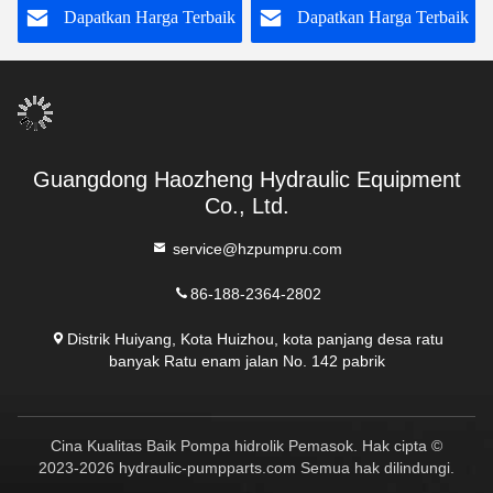
a Terbaik
Dapatkan Harga Terbaik
Dapatkan Harga Te
Guangdong Haozheng Hydraulic Equipment
Co., Ltd.
service@hzpumpru.com
86-188-2364-2802
Distrik Huiyang, Kota Huizhou, kota panjang desa ratu
banyak Ratu enam jalan No. 142 pabrik
Cina Kualitas Baik Pompa hidrolik Pemasok. Hak cipta ©
2023-2026 hydraulic-pumpparts.com Semua hak dilindungi.