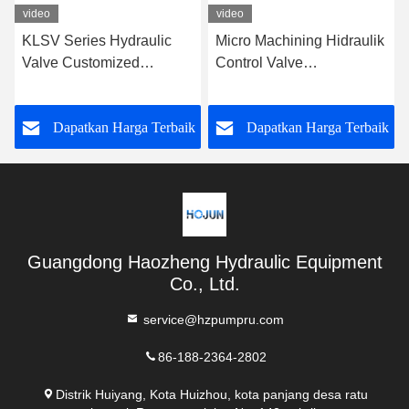
video
video
KLSV Series Hydraulic
Micro Machining Hidraulik
Valve Customized
Control Valve
Hydraulic Solenoid Valve
Proporsional Dalam
Semua Jenis Industri
k
Dapatkan Harga Terbaik
Dapatkan Harga Terbaik
Guangdong Haozheng Hydraulic Equipment
Co., Ltd.
service@hzpumpru.com
86-188-2364-2802
Distrik Huiyang, Kota Huizhou, kota panjang desa ratu