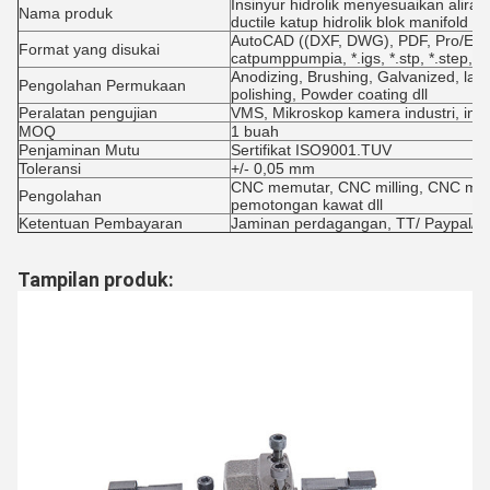
Insinyur hidrolik menyesuaikan alira
Nama produk
ductile katup hidrolik blok manifold hid
AutoCAD ((DXF, DWG), PDF, Pro/E, So
Format yang disukai
catpumppumpia, *.igs, *.stp, *.step, *.x
Anodizing, Brushing, Galvanized, laser
Pengolahan Permukaan
polishing, Powder coating dll
Peralatan pengujian
VMS, Mikroskop kamera industri, ins
MOQ
1 buah
Penjaminan Mutu
Sertifikat ISO9001.TUV
Toleransi
+/- 0,05 mm
CNC memutar, CNC milling, CNC mac
Pengolahan
pemotongan kawat dll
Ketentuan Pembayaran
Jaminan perdagangan, TT/ Paypal/ 
Tampilan produk: