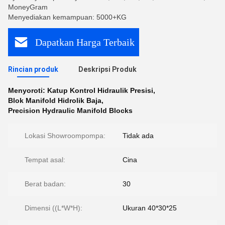
MoneyGram
Menyediakan kemampuan: 5000+KG
Dapatkan Harga Terbaik
Rincian produk
Deskripsi Produk
Menyoroti:
Katup Kontrol Hidraulik Presisi
,
Blok Manifold Hidrolik Baja
,
Precision Hydraulic Manifold Blocks
Lokasi Showroompompa:
Tidak ada
Tempat asal:
Cina
Berat badan:
30
Dimensi ((L*W*H):
Ukuran 40*30*25