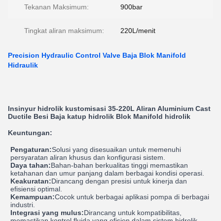
Tekanan Maksimum:
900bar
Tingkat aliran maksimum:
220L/menit
Precision Hydraulic Control Valve Baja Blok Manifold
Hidraulik
Insinyur hidrolik kustomisasi 35-220L Aliran Aluminium Cast
Ductile Besi Baja katup hidrolik Blok Manifold hidrolik
Keuntungan:
Pengaturan:
Solusi yang disesuaikan untuk memenuhi
persyaratan aliran khusus dan konfigurasi sistem.
Daya tahan:
Bahan-bahan berkualitas tinggi memastikan
ketahanan dan umur panjang dalam berbagai kondisi operasi.
Keakuratan:
Dirancang dengan presisi untuk kinerja dan
efisiensi optimal.
Kemampuan:
Cocok untuk berbagai aplikasi pompa di berbagai
industri.
Integrasi yang mulus:
Dirancang untuk kompatibilitas,
memastikan kontrol fluida yang efisien dalam sistem hidrolik.