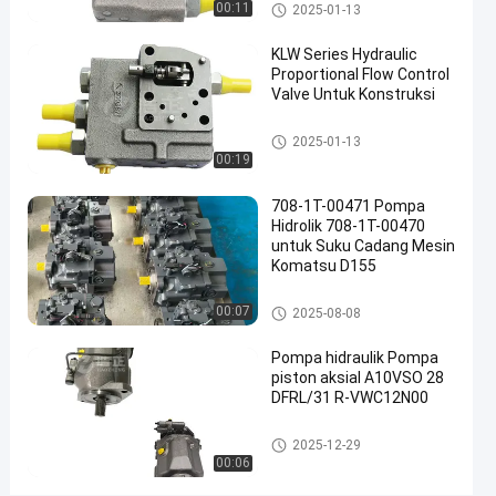
Katup Hidrolik
Hidrolik
00:11
01-13
pandangan
2025-01-13
Berbagi
KLW Series Hydraulic
#
Proportional Flow Control
Katup
Valve Untuk Konstruksi
Kontrol
Katup Hidrolik
Hidraulik
2025-01-13
#
00:19
katup
708-1T-00471 Pompa
pengunci
Hidrolik 708-1T-00470
hidrolik
untuk Suku Cadang Mesin
#
Komatsu D155
Klep
Pompa Hidrolik Piston
proporsional
00:07
2025-08-08
hidrolik
Pompa hidraulik Pompa
M
piston aksial A10VSO 28
e
DFRL/31 R-VWC12N00
s
i
Pompa hidrolik
2025-12-29
n
00:06
C