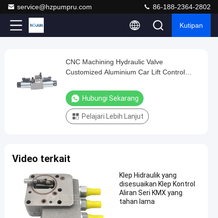
service@hzpumpru.com
86-188-2364-2802
Kutipan
Loaded
:
0%
0:00
/
0:00
Auto
Play
Play
Play
Mute
Picture-
Fullscreen
Current
Duration
next
next
in-
Play
Picture
CNC Machining Hydraulic Valve
CNC
Time
Video
Customized Aluminium Car Lift Control
Machining
Valve
Hydraulic
Hubungi Sekarang
Valve
Pelajari Lebih Lanjut
Customized
Aluminium
Car
Video terkait
Lift
Control
Klep Hidraulik yang
disesuaikan Klep Kontrol
Valve
Aliran Seri KMX yang
Hubungi
tahan lama
2025-
2068
Katup
Sekarang