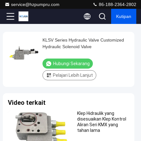
service@hzpumpru.com
86-188-2364-2802
Kutipan
Play
KLSV Series Hydraulic Valve Customized
KLSV
Video
Hydraulic Solenoid Valve
Series
Hydraulic
Hubungi Sekarang
Valve
Pelajari Lebih Lanjut
Customized
Hydraulic
Solenoid
Video terkait
Valve
Hubungi
Klep Hidraulik yang
disesuaikan Klep Kontrol
2025-
2068
Katup
Sekarang
Aliran Seri KMX yang
Hidrolik
01-13
pandangan
Berbagi
tahan lama
#