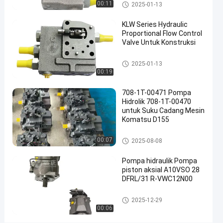
Katup Hidrolik
00:11
2025-01-13
Katup
Kontrol
KLW Series Hydraulic
Proportional Flow Control
Hidraulik
Valve Untuk Konstruksi
#
katup
Katup Hidrolik
2025-01-13
pengunci
00:19
hidrolik
#
708-1T-00471 Pompa
Klep
Hidrolik 708-1T-00470
untuk Suku Cadang Mesin
proporsional
Komatsu D155
hidrolik
K
Pompa Hidrolik Piston
00:07
2025-08-08
a
t
Pompa hidraulik Pompa
u
piston aksial A10VSO 28
p
DFRL/31 R-VWC12N00
k
o
Pompa hidrolik
2025-12-29
n
00:06
t