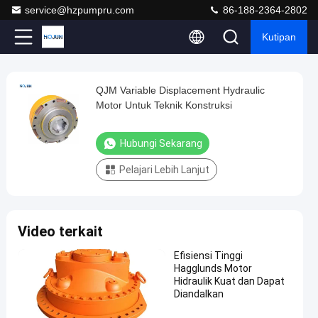
service@hzpumpru.com
86-188-2364-2802
Kutipan
Play
QJM Variable Displacement Hydraulic
QJM
Video
Motor Untuk Teknik Konstruksi
Variable
Displacement
Hubungi Sekarang
Hydraulic
Pelajari Lebih Lanjut
Motor
Untuk
Teknik
Video terkait
Konstruksi
Hubungi
Efisiensi Tinggi
Hagglunds Motor
2024-
56
motor
Sekarang
Hidraulik Kuat dan Dapat
hidrolik
04-23
pandangan
Berbagi
Diandalkan
#