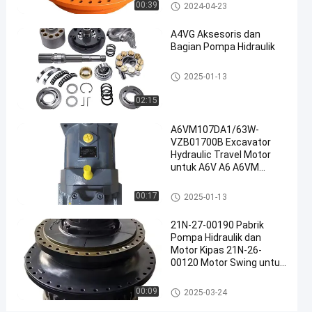
motor hidrolik
00:39
2024-04-23
Motor
Pompa
A4VG Aksesoris dan
Bagian Pompa Hidraulik
Hidrolik
#
motor hidrolik
2025-01-13
Motor
Girang
02:15
Hidraulik
#
A6VM107DA1/63W-
Motor
VZB01700B Excavator
Hydraulic Travel Motor
Penggerak
untuk A6V A6 A6VM
Hidraulik
A6VM55 A6VM80
M
A6VM107 A6VM160
motor hidrolik
00:17
2025-01-13
o
A6VM200
t
21N-27-00190 Pabrik
o
Pompa Hidraulik dan
r
Motor Kipas 21N-26-
Q
00120 Motor Swing untuk
J
komatsu
M
motor hidrolik
00:09
2025-03-24
a