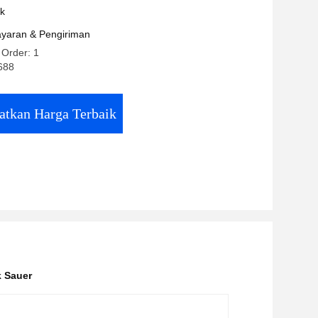
k PV22MHRAAB13B10
uk
yaran & Pengiriman
 Order: 1
688
atkan Harga Terbaik
k Sauer