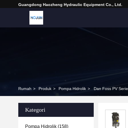
Guangdong Haozheng Hydraulic Equipment Co., Ltd.
Rumah
>
Produk
>
Pompa Hidrolik
>
Dan Foss PV Seri
Kategori
Pompa Hidrolik
(158)