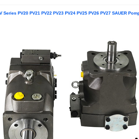
V Series PV20 PV21 PV22 PV23 PV24 PV25 PV26 PV27 SAUER Pom