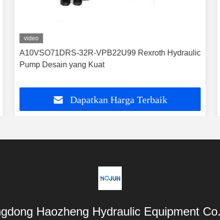
video
A10VSO71DRS-32R-VPB22U99 Rexroth Hydraulic
Pump Desain yang Kuat
Dapatkan Harga Terbaik
gdong Haozheng Hydraulic Equipment Co.,