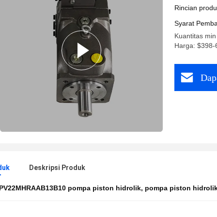
Hidrauli
Rincian prod
Syarat Pemba
Kuantitas min
Harga: $398-
Dap
duk
Deskripsi Produk
PV22MHRAAB13B10 pompa piston hidrolik
,
pompa piston hidroli