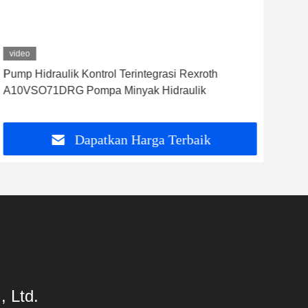
video
vid
Pump Hidraulik Kontrol Terintegrasi Rexroth
Rex
A10VSO71DRG Pompa Minyak Hidraulik
Con
Dapatkan Harga Terbaik
 Ltd.