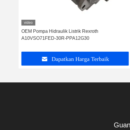
video
OEM Pompa Hidraulik Listrik Rexroth
A10VSO71FED-30R-PPA12G30
Dapatkan Harga Terbaik
Guan