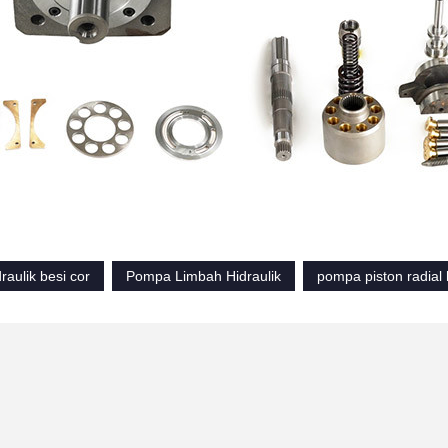
aulik besi cor
Pompa Limbah Hidraulik
pompa piston radial h