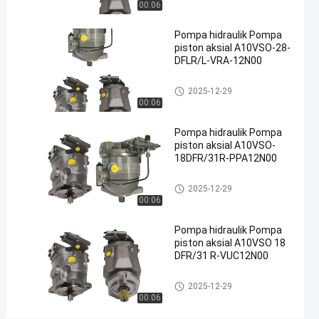
00:06
#
Pompa hidraulik Pompa
Pompa
piston aksial A10VSO-28-
hidraulik
DFLR/L-VRA-12N00
besi cor
#
Pompa hidrolik
2025-12-29
Pompa
00:06
Limbah
Pompa hidraulik Pompa
Hidraulik
piston aksial A10VSO-
#
18DFR/31R-PPA12N00
pompa
piston
Pompa hidrolik
2025-12-29
radial
00:06
hidrolik
Pompa hidraulik Pompa
P
piston aksial A10VSO 18
o
DFR/31 R-VUC12N00
m
p
Pompa hidrolik
2025-12-29
a
00:06
h
i