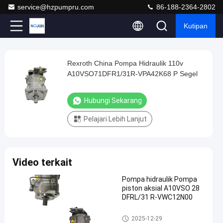
service@hzpumpru.com
86-188-2364-2802
Kutipan
Play
Rexroth China Pompa Hidraulik 110v
Rexroth
Video
A10VSO71DFR1/31R-VPA42K68 P Segel
China
Pompa
Hubungi Sekarang
Hidraulik
Pelajari Lebih Lanjut
110v
A10VSO71DFR1/31R-
VPA42K68
Video terkait
P
Segel
Pompa hidraulik Pompa
piston aksial A10VSO 28
Hubungi
DFRL/31 R-VWC12N00
2024-
1122
Pompa
Sekarang
hidrolik
01-08
pandangan
Pompa hidrolik
Berbagi
2025-12-29