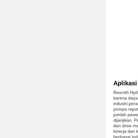
Aplikas
Rexroth Hydr
karena daya 
industri,pe
pompa reputa
jumlah pesa
dijanjikan. 
dan drive m
kinerja dan
berbagai indu