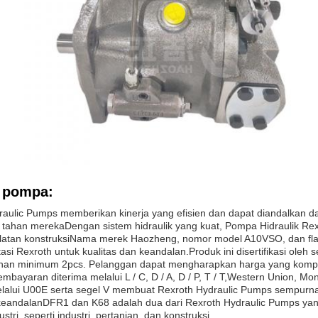
i pompa:
aulic Pumps memberikan kinerja yang efisien dan dapat diandalkan da
tahan merekaDengan sistem hidraulik yang kuat, Pompa Hidraulik Rexro
ralatan konstruksiNama merek Haozheng, nomor model A10VSO, dan f
si Rexroth untuk kualitas dan keandalan.Produk ini disertifikasi oleh
nan minimum 2pcs. Pelanggan dapat mengharapkan harga yang kompeti
Pembayaran diterima melalui L / C, D / A, D / P, T / T,Western Union, 
elalui U00E serta segel V membuat Rexroth Hydraulic Pumps sempurna
 keandalanDFR1 dan K68 adalah dua dari Rexroth Hydraulic Pumps yan
stri, seperti industri, pertanian, dan konstruksi.