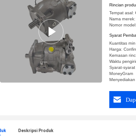
Rincian prod
Tempat asal:
Nama merek:
Nomor model
Syarat Pemba
Kuantitas min
Harga: Confir
Kemasan rinc
Waktu pengir
Syarat-syarat
MoneyGram
Menyediakan
Dap
duk
Deskripsi Produk