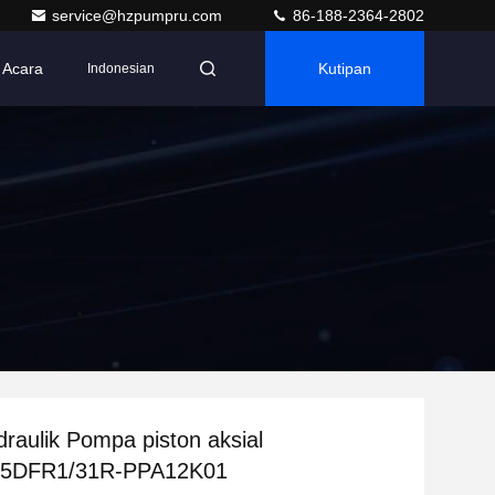
service@hzpumpru.com
86-188-2364-2802
Acara
Kutipan
Indonesian
raulik Pompa piston aksial
5DFR1/31R-PPA12K01