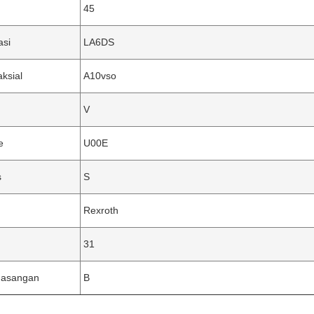
45
si
LA6DS
aksial
A10vso
V
e
U00E
s
S
Rexroth
31
masangan
B