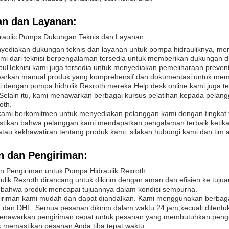
n dan Layanan:
raulic Pumps Dukungan Teknis dan Layanan
yediakan dukungan teknis dan layanan untuk pompa hidrauliknya, me
kami dari teknisi berpengalaman tersedia untuk memberikan dukungan
bulTeknisi kami juga tersedia untuk menyediakan pemeliharaan prevent
arkan manual produk yang komprehensif dan dokumentasi untuk me
ki dengan pompa hidrolik Rexroth mereka.Help desk online kami juga 
elain itu, kami menawarkan berbagai kursus pelatihan kepada pelangg
oth.
 kami berkomitmen untuk menyediakan pelanggan kami dengan tingkat 
tikan bahwa pelanggan kami mendapatkan pengalaman terbaik ketika
atau kekhawatiran tentang produk kami, silakan hubungi kami dan tim
 dan Pengiriman:
 Pengiriman untuk Pompa Hidraulik Rexroth
ulik Rexroth dirancang untuk dikirim dengan aman dan efisien ke tuj
bahwa produk mencapai tujuannya dalam kondisi sempurna.
iriman kami mudah dan dapat diandalkan. Kami menggunakan berbaga
 dan DHL. Semua pesanan dikirim dalam waktu 24 jam,kecuali ditentuk
enawarkan pengiriman cepat untuk pesanan yang membutuhkan pengir
k memastikan pesanan Anda tiba tepat waktu.