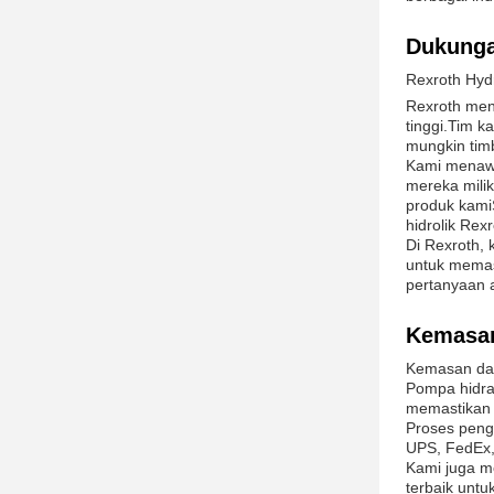
Dukunga
Rexroth Hyd
Rexroth men
tinggi.Tim 
mungkin tim
Kami menaw
mereka mili
produk kamiS
hidrolik Rexr
Di Rexroth,
untuk memas
pertanyaan 
Kemasan
Kemasan dan
Pompa hidra
memastikan 
Proses peng
UPS, FedEx,
Kami juga m
terbaik untu