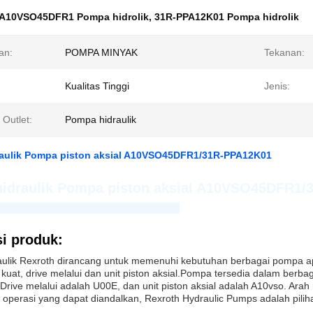
A10VSO45DFR1 Pompa hidrolik
,
31R-PPA12K01 Pompa hidrolik
an:
POMPA MINYAK
Tekanan:
Kualitas Tinggi
Jenis:
Outlet:
Pompa hidraulik
aulik Pompa piston aksial A10VSO45DFR1/31R-PPA12K01
idraulik Pompa piston aksial A10VSO45DFR1
aozheng Hydraulic Equipment Co., Ltd.
i produk:
ulik Rexroth dirancang untuk memenuhi kebutuhan berbagai pompa apl
uat, drive melalui dan unit piston aksial.Pompa tersedia dalam berba
Drive melalui adalah U00E, dan unit piston aksial adalah A10vso. Arah
 operasi yang dapat diandalkan, Rexroth Hydraulic Pumps adalah pilihan