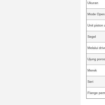
Ukuran
Mode Opera
Unit piston 
Segel
Melalui driv
Ujung poro
Merek
Seri
Flange pe