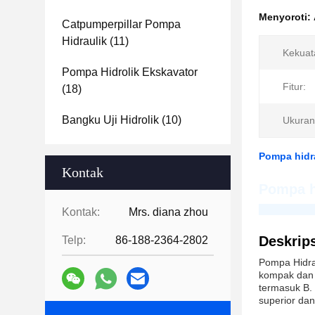
Menyoroti:
Catpumperpillar Pompa
Hidraulik
(11)
Kekuat
Pompa Hidrolik Ekskavator
Fitur:
(18)
Bangku Uji Hidrolik
(10)
Ukuran 
Pompa hidr
Kontak
Pompa h
Guangdong H
Kontak:
Mrs. diana zhou
Deskrips
Telp:
86-188-2364-2802
Pompa Hidra
kompak dan k
termasuk B. 
superior dan