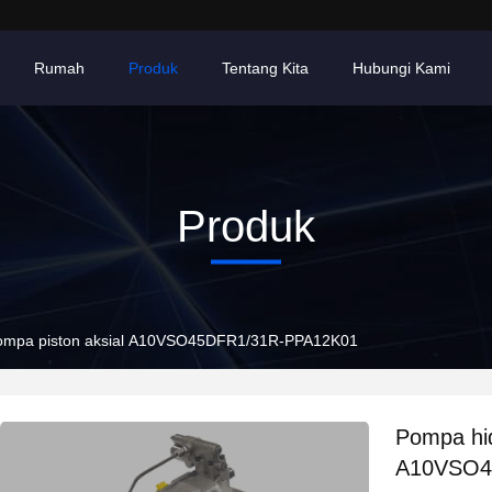
Rumah
Produk
Tentang Kita
Hubungi Kami
Produk
Pompa piston aksial A10VSO45DFR1/31R-PPA12K01
Pompa hid
A10VSO4