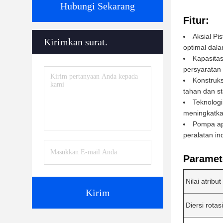
Hubungi Sekarang
Fitur:
Aksial Pi
Kirimkan surat.
optimal dala
Kapasitas
persyaratan 
Konstruks
tahan dan st
Teknologi
meningkatkan
Pompa apl
peralatan in
Paramete
Nilai atribut
Kirim
Diersi rotasi