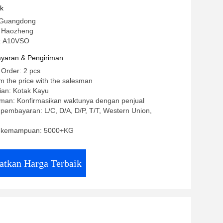
uk
 Guangdong
 Haozheng
: A10VSO
yaran & Pengiriman
 Order: 2 pcs
m the price with the salesman
ian: Kotak Kayu
iman: Konfirmasikan waktunya dengan penjual
 pembayaran: L/C, D/A, D/P, T/T, Western Union,
 kemampuan: 5000+KG
atkan Harga Terbaik