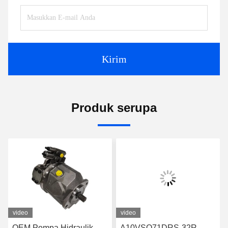
Kirim
Produk serupa
video
video
OEM Pompa Hidraulik
A10VSO71DRS-32R-