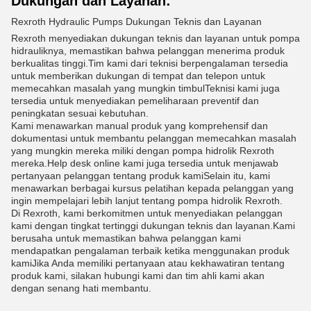
Dukungan dan Layanan:
Rexroth Hydraulic Pumps Dukungan Teknis dan Layanan
Rexroth menyediakan dukungan teknis dan layanan untuk pompa
hidrauliknya, memastikan bahwa pelanggan menerima produk
berkualitas tinggi.Tim kami dari teknisi berpengalaman tersedia
untuk memberikan dukungan di tempat dan telepon untuk
memecahkan masalah yang mungkin timbulTeknisi kami juga
tersedia untuk menyediakan pemeliharaan preventif dan
peningkatan sesuai kebutuhan.
Kami menawarkan manual produk yang komprehensif dan
dokumentasi untuk membantu pelanggan memecahkan masalah
yang mungkin mereka miliki dengan pompa hidrolik Rexroth
mereka.Help desk online kami juga tersedia untuk menjawab
pertanyaan pelanggan tentang produk kamiSelain itu, kami
menawarkan berbagai kursus pelatihan kepada pelanggan yang
ingin mempelajari lebih lanjut tentang pompa hidrolik Rexroth.
Di Rexroth, kami berkomitmen untuk menyediakan pelanggan
kami dengan tingkat tertinggi dukungan teknis dan layanan.Kami
berusaha untuk memastikan bahwa pelanggan kami
mendapatkan pengalaman terbaik ketika menggunakan produk
kamiJika Anda memiliki pertanyaan atau kekhawatiran tentang
produk kami, silakan hubungi kami dan tim ahli kami akan
dengan senang hati membantu.