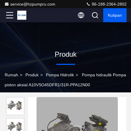
service@hzpumpru.com
86-188-2364-2802
Kutipan
Produk
Rumah
>
Produk
>
Pompa Hidrolik
>
Pompa hidraulik Pompa
piston aksial A10VSO45DFR1/31R-PPA12N00