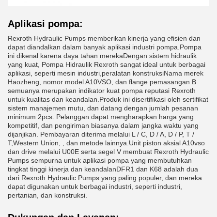
Aplikasi pompa:
Rexroth Hydraulic Pumps memberikan kinerja yang efisien dan
dapat diandalkan dalam banyak aplikasi industri pompa.Pompa
ini dikenal karena daya tahan merekaDengan sistem hidraulik
yang kuat, Pompa Hidraulik Rexroth sangat ideal untuk berbagai
aplikasi, seperti mesin industri,peralatan konstruksiNama merek
Haozheng, nomor model A10VSO, dan flange pemasangan B
semuanya merupakan indikator kuat pompa reputasi Rexroth
untuk kualitas dan keandalan.Produk ini disertifikasi oleh sertifikat
sistem manajemen mutu, dan datang dengan jumlah pesanan
minimum 2pcs. Pelanggan dapat mengharapkan harga yang
kompetitif, dan pengiriman biasanya dalam jangka waktu yang
dijanjikan. Pembayaran diterima melalui L / C, D / A, D / P, T /
T,Western Union, , dan metode lainnya.Unit piston aksial A10vso
dan drive melalui U00E serta segel V membuat Rexroth Hydraulic
Pumps sempurna untuk aplikasi pompa yang membutuhkan
tingkat tinggi kinerja dan keandalanDFR1 dan K68 adalah dua
dari Rexroth Hydraulic Pumps yang paling populer, dan mereka
dapat digunakan untuk berbagai industri, seperti industri,
pertanian, dan konstruksi.