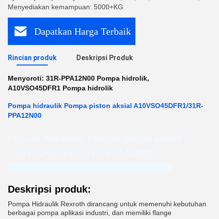
Menyediakan kemampuan: 5000+KG
Dapatkan Harga Terbaik
Rincian produk
Deskripsi Produk
Menyoroti:
31R-PPA12N00 Pompa hidrolik
,
A10VSO45DFR1 Pompa hidrolik
Pompa hidraulik Pompa piston aksial A10VSO45DFR1/31R-
PPA12N00
Pompa hidraulik Pompa piston aksial
A10VSO45DFR1/31R-PPA12N00
Guangdong Haozheng Hydraulic Equipment Co., Ltd.
Deskripsi produk:
Pompa Hidraulik Rexroth dirancang untuk memenuhi kebutuhan
berbagai pompa aplikasi industri, dan memiliki flange