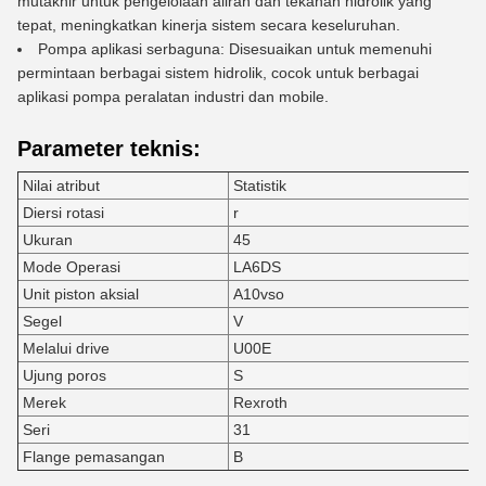
mutakhir untuk pengelolaan aliran dan tekanan hidrolik yang
tepat, meningkatkan kinerja sistem secara keseluruhan.
Pompa aplikasi serbaguna: Disesuaikan untuk memenuhi
permintaan berbagai sistem hidrolik, cocok untuk berbagai
aplikasi pompa peralatan industri dan mobile.
Parameter teknis:
Nilai atribut
Statistik
Diersi rotasi
r
Ukuran
45
Mode Operasi
LA6DS
Unit piston aksial
A10vso
Segel
V
Melalui drive
U00E
Ujung poros
S
Merek
Rexroth
Seri
31
Flange pemasangan
B