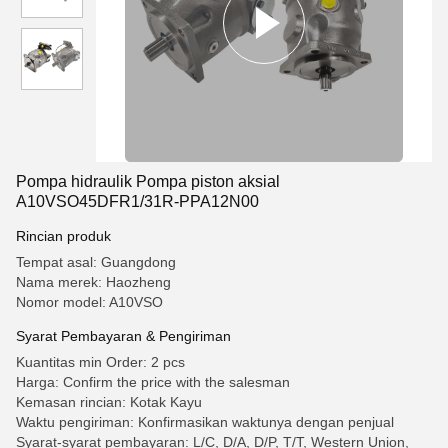
Pompa hidraulik Pompa piston aksial
A10VSO45DFR1/31R-PPA12N00
Rincian produk
Tempat asal: Guangdong
Nama merek: Haozheng
Nomor model: A10VSO
Syarat Pembayaran & Pengiriman
Kuantitas min Order: 2 pcs
Harga: Confirm the price with the salesman
Kemasan rincian: Kotak Kayu
Waktu pengiriman: Konfirmasikan waktunya dengan penjual
Syarat-syarat pembayaran: L/C, D/A, D/P, T/T, Western Union,