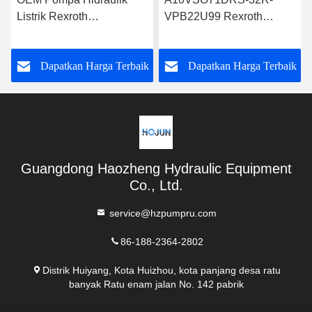
Listrik Rexroth
VPB22U99 Rexroth
A10VSO71FED-30R-
Hydraulic Pump Desain
PPA12G30
yang Kuat
k
Dapatkan Harga Terbaik
Dapatkan Harga Terbaik
Guangdong Haozheng Hydraulic Equipment
Co., Ltd.
service@hzpumpru.com
86-188-2364-2802
Distrik Huiyang, Kota Huizhou, kota panjang desa ratu
banyak Ratu enam jalan No. 142 pabrik