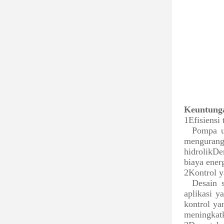
Keuntung
1Efisiensi 
Pompa u
mengurang
hidrolikD
biaya ener
2Kontrol y
Desain 
aplikasi y
kontrol y
meningkatk