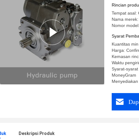
Rincian prod
Tempat asal:
Nama merek:
Nomor model
Syarat Pemba
Kuantitas min
Harga: Confir
Kemasan rinc
Waktu pengiri
Syarat-syarat
MoneyGram
Menyediakan
Dap
duk
Deskripsi Produk