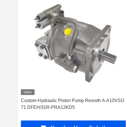
video
SO
Custom Hydraulic Piston Pump Rexroth A A10VSO
71 DFEH/31R-PRA12KD5