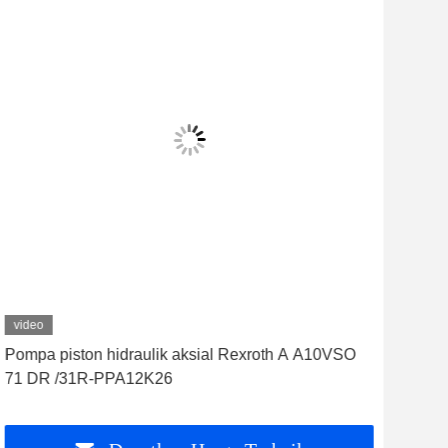
video
vid
Pompa piston hidraulik aksial Rexroth A A10VSO
Pomp
71 DR /31R-PPA12K26
A10