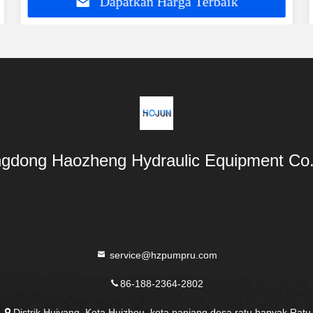
Dapatkan Harga Terbaik
gdong Haozheng Hydraulic Equipment Co.,
service@hzpumpru.com
86-188-2364-2802
Distrik Huiyang, Kota Huizhou, kota panjang desa ratu banyak Ratu