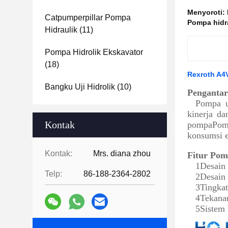
Menyoroti:
Catpumperpillar Pompa
Pompa hidr
Hidraulik
(11)
Pompa Hidrolik Ekskavator
(18)
Rexroth A4V
Bangku Uji Hidrolik
(10)
Penganta
Pompa u
kinerja da
Kontak
pompaPomp
konsumsi e
Kontak:
Mrs. diana zhou
Fitur Po
1Desain 
Telp:
86-188-2364-2802
2Desain 
3Tingkat
4Tekanan
5Sistem 