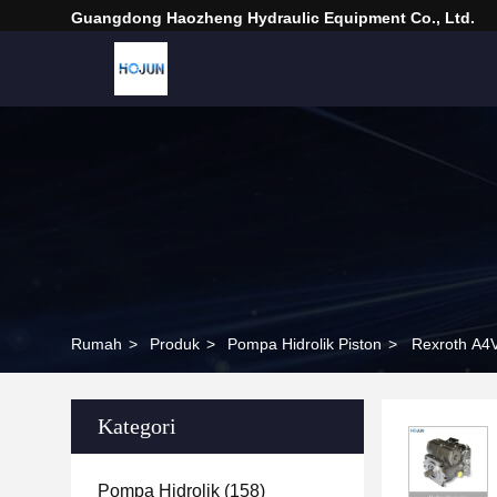
Guangdong Haozheng Hydraulic Equipment Co., Ltd.
Rumah
>
Produk
>
Pompa Hidrolik Piston
>
Rexroth A4V
Kategori
Pompa Hidrolik
(158)