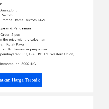
uk
 Guangdong
 Rexroth
: Pompa Utama Rexroth A4VG
yaran & Pengiriman
 Order: 2 pcs
m the price with the salesman
ian: Kotak Kayu
man: Konfirmasi ke penjualnya
 pembayaran: L/C, D/A, D/P, T/T, Western Union,
 kemampuan: 5000+KG
atkan Harga Terbaik