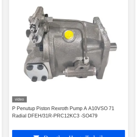
video
P Penutup Piston Rexroth Pump A A10VSO 71
Radial DFEH/31R-PRC12KC3 -SO479