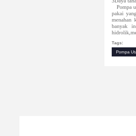
3Daya taha
Pompa ut
pakai yan
menahan k
banyak in
hidrolik,m
Tags:
Pompa Uta