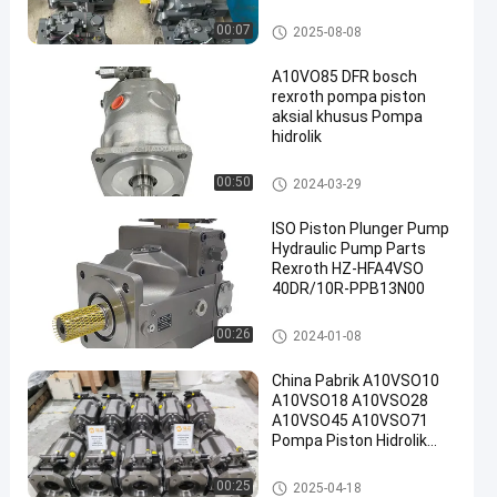
Pompa Hidrolik Piston
00:07
2025-08-08
A10VO85 DFR bosch
rexroth pompa piston
aksial khusus Pompa
hidrolik
Pompa hidraulik Rexroth
00:50
2024-03-29
ISO Piston Plunger Pump
Hydraulic Pump Parts
Rexroth HZ-HFA4VSO
40DR/10R-PPB13N00
Pompa Hidrolik Piston
00:26
2024-01-08
China Pabrik A10VSO10
A10VSO18 A10VSO28
A10VSO45 A10VSO71
Pompa Piston Hidrolik
Variabel A10VSO-
140DFR-31RL-PKC12N00
Pompa Hidrolik Piston
00:25
2025-04-18