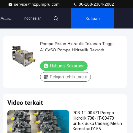
service@hzpumpru.com
86-188-2364-2802
Acara
Kutipan
Indonesian
Pompa Piston Hidraulik Tekanan Tinggi
A10VSO Pompa Hidraulik Rexroth
Hubungi Sekarang
Pelajari Lebih Lanjut
Video terkait
708-1T-00471 Pompa
Hidrolik 708-1T-00470
untuk Suku Cadang Mesin
Komatsu D155