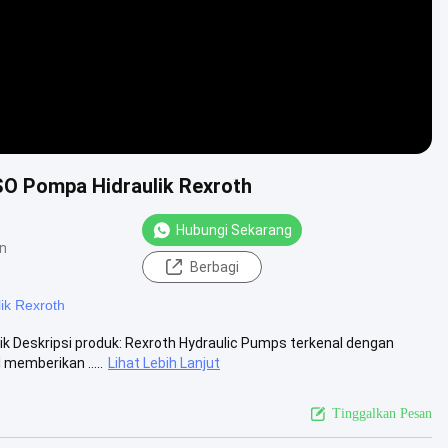
SO Pompa Hidraulik Rexroth
Hubungi Sekarang
n
Berbagi
ik Rexroth
Deskripsi produk: Rexroth Hydraulic Pumps terkenal dengan
 memberikan .....
Lihat Lebih Lanjut
Tinggalkan Pesan