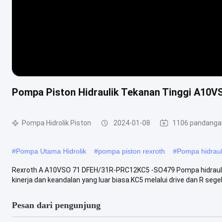
Pompa Piston Hidraulik Tekanan Tinggi A10V
Pompa Hidrolik Piston
2024-01-08
1106 pandanga
#
Pompa Utama Hidrolik
#
pompa piston rexroth
#
Pompa hidraul
Rexroth A A10VSO 71 DFEH/31R-PRC12KC5 -SO479 Pompa hidraulik 
kinerja dan keandalan yang luar biasa.KC5 melalui drive dan R segel
Pesan dari pengunjung