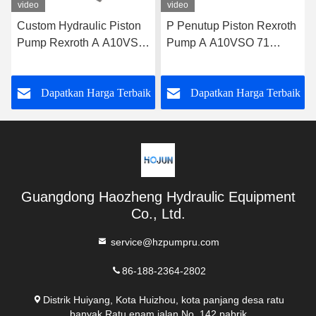
video
video
Custom Hydraulic Piston
P Penutup Piston Rexroth
Pump Rexroth A A10VSO
Pump A A10VSO 71
71 DFEH/31R-
Radial DFEH/31R-
PRA12KD5
PRC12KC3 -SO479
k
Dapatkan Harga Terbaik
Dapatkan Harga Terbaik
Guangdong Haozheng Hydraulic Equipment
Co., Ltd.
service@hzpumpru.com
86-188-2364-2802
Distrik Huiyang, Kota Huizhou, kota panjang desa ratu
banyak Ratu enam jalan No. 142 pabrik