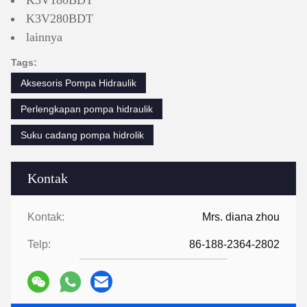
K3V180BDT
K3V280BDT
lainnya
Tags:
Aksesoris Pompa Hidraulik
Perlengkapan pompa hidraulik
Suku cadang pompa hidrolik
Kontak
Kontak:
Mrs. diana zhou
Telp:
86-188-2364-2802