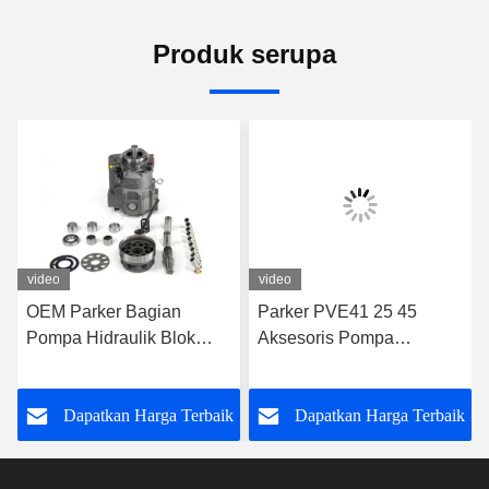
Produk serupa
video
video
OEM Parker Bagian
Parker PVE41 25 45
Pompa Hidraulik Blok
Aksesoris Pompa
Silinder Parker PAVC100
Hidraulik Adaptor Pompa
65 33 38
Hidraulik
k
Dapatkan Harga Terbaik
Dapatkan Harga Terbaik