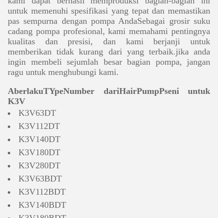
kami dapat berhasil memproduksi bagian-bagian ini
untuk memenuhi spesifikasi yang tepat dan memastikan
pas sempurna dengan pompa AndaSebagai grosir suku
cadang pompa profesional, kami memahami pentingnya
kualitas dan presisi, dan kami berjanji untuk
memberikan tidak kurang dari yang terbaik.jika anda
ingin membeli sejumlah besar bagian pompa, jangan
ragu untuk menghubungi kami.
A
berlaku
T
Ype
N
umber dari
H
air
P
ump
P
seni untuk
K3V
K3V63DT
K3V112DT
K3V140DT
K3V180DT
K3V280DT
K3V63BDT
K3V112BDT
K3V140BDT