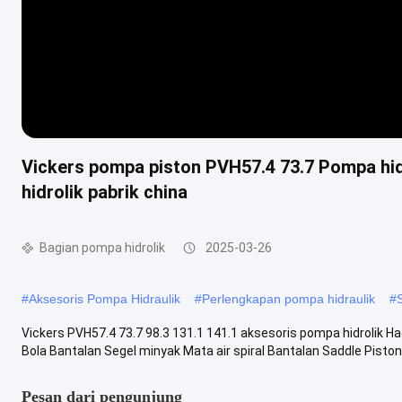
Vickers pompa piston PVH57.4 73.7 Pompa hi
hidrolik pabrik china
Bagian pompa hidrolik
2025-03-26
#
Aksesoris Pompa Hidraulik
#
Perlengkapan pompa hidraulik
#
Vickers PVH57.4 73.7 98.3 131.1 141.1 aksesoris pompa hidrolik H
Bola Bantalan Segel minyak Mata air spiral Bantalan Saddle Piston 
Pesan dari pengunjung