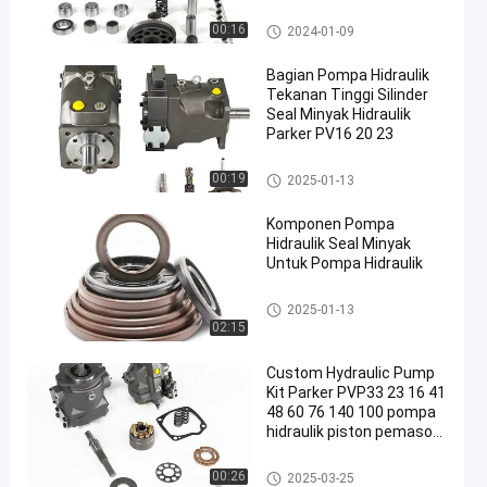
Bagian pompa hidrolik
00:16
2024-01-09
Bagian Pompa Hidraulik
Tekanan Tinggi Silinder
Seal Minyak Hidraulik
Parker PV16 20 23
Bagian pompa hidrolik
00:19
2025-01-13
Komponen Pompa
Hidraulik Seal Minyak
Untuk Pompa Hidraulik
Bagian pompa hidrolik
2025-01-13
02:15
Custom Hydraulic Pump
Kit Parker PVP33 23 16 41
48 60 76 140 100 pompa
hidraulik piston pemasok
Cina
Bagian pompa hidrolik
00:26
2025-03-25