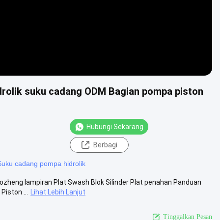
drolik suku cadang ODM Bagian pompa piston
Hubungi Sekarang
Berbagi
Suku cadang pompa hidrolik
aozheng lampiran Plat Swash Blok Silinder Plat penahan Panduan
Piston ...
Lihat Lebih Lanjut
Tinggalkan Pesan