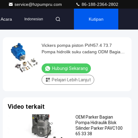
service@hzpumpru.com
86-188-2364-2802
Acara
Kutipan
Indonesian
Vickers pompa piston PVH57.4 73.7
Pompa hidrolik suku cadang ODM Bagian
pompa piston hidrolik pabrik china
Hubungi Sekarang
Pelajari Lebih Lanjut
Video terkait
OEM Parker Bagian
Pompa Hidraulik Blok
Silinder Parker PAVC100
65 33 38