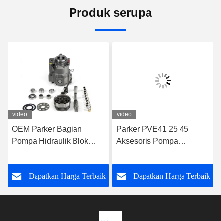
Produk serupa
video
video
OEM Parker Bagian
Parker PVE41 25 45
Pompa Hidraulik Blok
Aksesoris Pompa
Silinder Parker PAVC100
Hidraulik Adaptor Pompa
65 33 38
Hidraulik
k
Dapatkan Harga Terbaik
Dapatkan Harga Terbaik