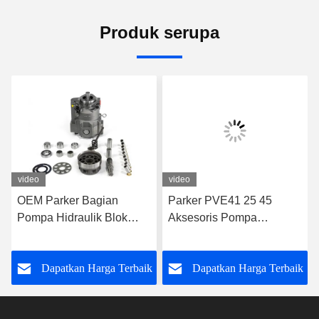
Produk serupa
video
video
OEM Parker Bagian
Parker PVE41 25 45
Pompa Hidraulik Blok
Aksesoris Pompa
Silinder Parker PAVC100
Hidraulik Adaptor Pompa
65 33 38
Hidraulik
k
Dapatkan Harga Terbaik
Dapatkan Harga Terbaik