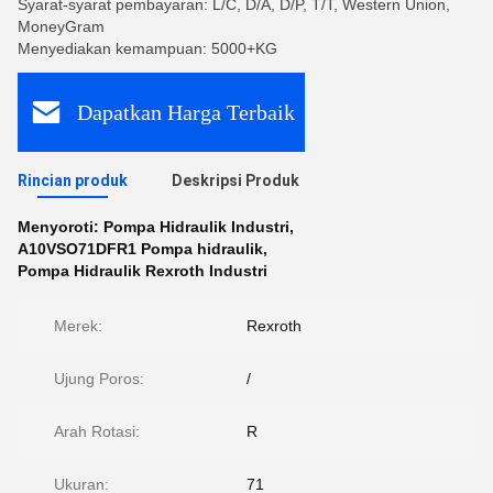
Syarat-syarat pembayaran: L/C, D/A, D/P, T/T, Western Union,
MoneyGram
Menyediakan kemampuan: 5000+KG
Dapatkan Harga Terbaik
Rincian produk
Deskripsi Produk
Menyoroti:
Pompa Hidraulik Industri
,
A10VSO71DFR1 Pompa hidraulik
,
Pompa Hidraulik Rexroth Industri
Merek:
Rexroth
Ujung Poros:
/
Arah Rotasi:
R
Ukuran:
71