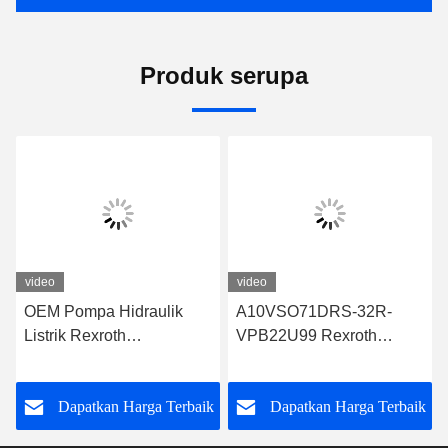
Produk serupa
video
video
OEM Pompa Hidraulik
A10VSO71DRS-32R-
Listrik Rexroth
VPB22U99 Rexroth
A10VSO71FED-30R-
Hydraulic Pump Desain
PPA12G30
yang Kuat
k
Dapatkan Harga Terbaik
Dapatkan Harga Terbaik