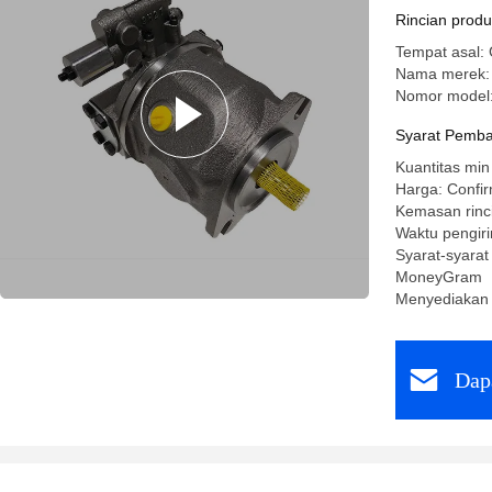
Rincian prod
Tempat asal:
Nama merek:
Nomor model
Syarat Pemba
Kuantitas min
Harga: Confir
Kemasan rinc
Waktu pengir
Syarat-syarat
MoneyGram
Menyediakan
Dap