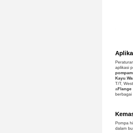
Aplik
Peratura
aplikasi 
pompam
Kayu
.
Wa
T/T, Wes
a
Flange
berbagai
Kemas
Pompa hi
dalam bu