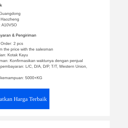
uk
 Guangdong
 Haozheng
: A10VSO
yaran & Pengiriman
 Order: 2 pcs
m the price with the salesman
ian: Kotak Kayu
iman: Konfirmasikan waktunya dengan penjual
 pembayaran: L/C, D/A, D/P, T/T, Western Union,
 kemampuan: 5000+KG
atkan Harga Terbaik