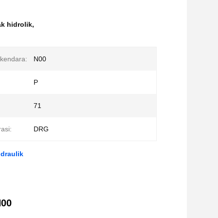
 hidrolik
,
rkendara:
N00
P
71
asi:
DRG
draulik
N00