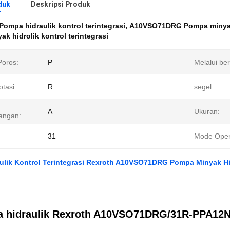
duk
Deskripsi Produk
Pompa hidraulik kontrol terintegrasi
,
A10VSO71DRG Pompa minyak
k hidrolik kontrol terintegrasi
Poros:
P
Melalui be
tasi:
R
segel:
A
Ukuran:
angan:
31
Mode Oper
ulik Kontrol Terintegrasi Rexroth A10VSO71DRG Pompa Minyak Hi
 hidraulik Rexroth A10VSO71DRG/31R-PPA12