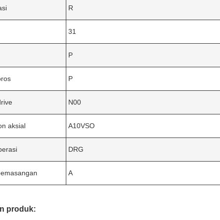
asi
R
31
P
oros
P
drive
N00
on aksial
A10VSO
erasi
DRG
pemasangan
A
n produk: