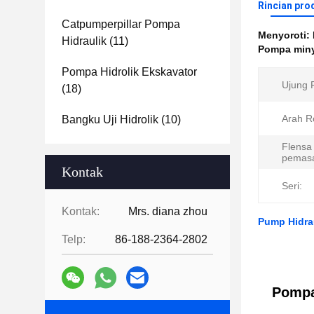
Rincian pro
Catpumperpillar Pompa
Menyoroti:
Hidraulik
(11)
Pompa minya
Pompa Hidrolik Ekskavator
Ujung 
(18)
Arah Ro
Bangku Uji Hidrolik
(10)
Flensa
pemas
Kontak
Seri:
Kontak:
Mrs. diana zhou
Pump Hidra
Telp:
86-188-2364-2802
Pompa