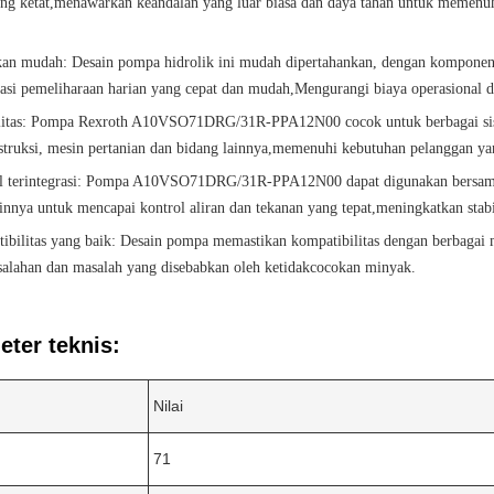
ang ketat,menawarkan keandalan yang luar biasa dan daya tahan untuk memenuhi
kan mudah: Desain pompa hidrolik ini mudah dipertahankan, dengan komponen 
tasi pemeliharaan harian yang cepat dan mudah,Mengurangi biaya operasional 
ilitas: Pompa Rexroth A10VSO71DRG/31R-PPA12N00 cocok untuk berbagai siste
truksi, mesin pertanian dan bidang lainnya,memenuhi kebutuhan pelanggan yan
l terintegrasi: Pompa A10VSO71DRG/31R-PPA12N00 dapat digunakan bersama 
ainnya untuk mencapai kontrol aliran dan tekanan yang tepat,meningkatkan stabil
ibilitas yang baik: Desain pompa memastikan kompatibilitas dengan berbaga
salahan dan masalah yang disebabkan oleh ketidakcocokan minyak.
ter teknis:
Nilai
71