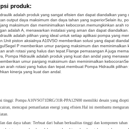
psi produk:
draulik adalah produk yang sangat efisien dan dapat diandalkan yang 
an output daya maksimum dan daya tahan yang superiorSelain itu, po
jang maksimum dan meminimalkan kebocoran.memungkinkan arah rotas
an adalah A, menawarkan instalasi yang aman dan dapat diandalkan.
raulik adalah pilihan yang ideal untuk setiap aplikasi pompa yang m
an.Unit piston aksialnya A10VSO memberikan solusi yang dapat dianda
gulSegel P memberikan umur panjang maksimum dan meminimalkan k
an arah rotasi yang halus dan tepat.Flange pemasangan A juga memast
ya, Pompa Hidraulik adalah produk yang kuat dan andal yang menawar
memberikan umur panjang maksimum dan meminimalkan kebocoranSela
n arah rotasi yang halus dan tepat.membuat Pompa Hidraulik pilihan 
kan kinerja yang kuat dan andal.
nsi tinggi: Pompa A10VSO71DRG/31R-PPA12N00 memiliki desain yang dioptima
n cairan, mencapai pemanfaatan energi yang efisien.Hal ini membantu mengura
atan.
lan dan daya tahan: Terbuat dari bahan berkualitas tinggi dan komponen tahan 