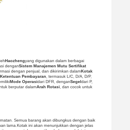
leh
Haozheng
yang digunakan dalam berbagai
ikasi dengan
Sistem Manajemen Mutu Sertifikat
irmasi dengan penjual, dan dikirimkan dalam
Kotak
Ketentuan Pembayaran
, termasuk L/C, D/A, D/P,
miliki
Mode Operasi
dari DFR, dengan
Segel
dari P,
untuk berputar dalam
Arah Rotasi
, dan cocok untuk
amatan. Semua barang akan dibungkus dengan baik
an lama.Kotak ini akan menunjukkan dengan jelas