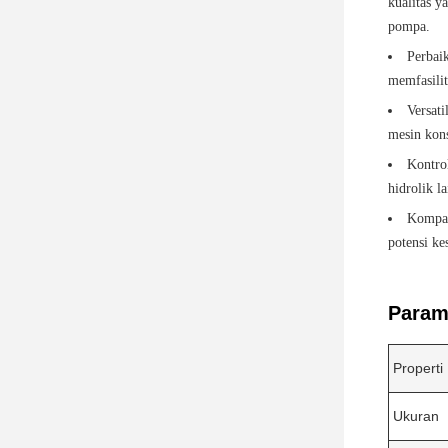
kualitas y
pompa.
Perbai
memfasili
Versat
mesin kons
Kontro
hidrolik l
Kompat
potensi ke
Parame
Properti
Ukuran