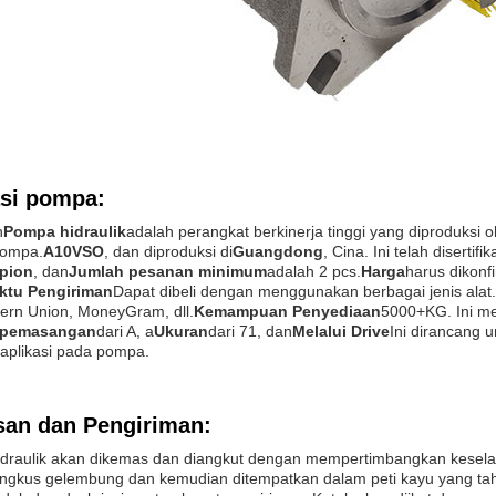
asi pompa:
n
Pompa hidraulik
adalah perangkat berkinerja tinggi yang diproduksi o
pompa.
A10VSO
, dan diproduksi di
Guangdong
, Cina. Ini telah disertif
pion
, dan
Jumlah pesanan minimum
adalah 2 pcs.
Harga
harus dikonf
ktu Pengiriman
Dapat dibeli dengan menggunakan berbagai jenis alat.
tern Union, MoneyGram, dll.
Kemampuan Penyediaan
5000+KG. Ini me
 pemasangan
dari A, a
Ukuran
dari 71, dan
Melalui Drive
Ini dirancang 
 aplikasi pada pompa.
an dan Pengiriman:
draulik akan dikemas dan diangkut dengan mempertimbangkan kesel
ngkus gelembung dan kemudian ditempatkan dalam peti kayu yang tah