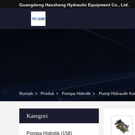
Guangdong Haozheng Hydraulic Equipment Co., Ltd.
Rumah
>
Produk
>
Pompa Hidrolik
>
Pump Hidraulik Ko
Kategori
Pompa Hidrolik
(158)