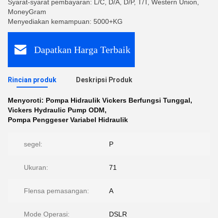
Syarat-syarat pembayaran: L/C, D/A, D/P, T/T, Western Union,
MoneyGram
Menyediakan kemampuan: 5000+KG
Dapatkan Harga Terbaik
Rincian produk
Deskripsi Produk
Menyoroti:
Pompa Hidraulik Vickers Berfungsi Tunggal
,
Vickers Hydraulic Pump ODM
,
Pompa Penggeser Variabel Hidraulik
segel:
P
Ukuran:
71
Flensa pemasangan:
A
Mode Operasi:
DSLR