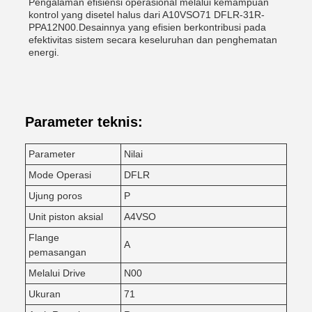
Pengalaman efisiensi operasional melalui kemampuan
kontrol yang disetel halus dari A10VSO71 DFLR-31R-
PPA12N00.Desainnya yang efisien berkontribusi pada
efektivitas sistem secara keseluruhan dan penghematan
energi.
Parameter teknis:
Parameter
Nilai
Mode Operasi
DFLR
Ujung poros
P
Unit piston aksial
A4VSO
Flange
A
pemasangan
Melalui Drive
N00
Ukuran
71