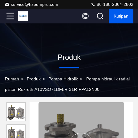
service@hzpumpru.com
86-188-2364-2802
Kutipan
Produk
Rumah
>
Produk
>
Pompa Hidrolik
>
Pompa hidraulik radial
piston Rexroth A10VSO71DFLR-31R-PPA12N00