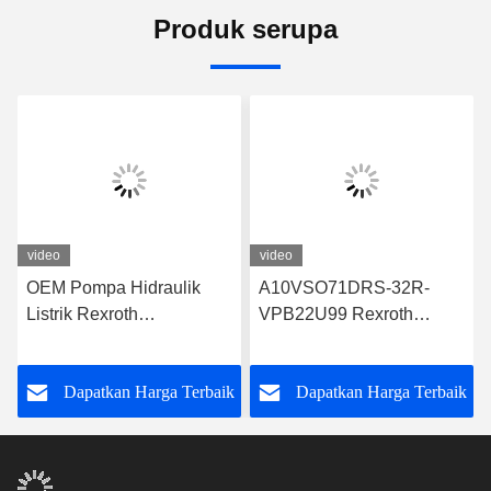
Produk serupa
video
video
OEM Pompa Hidraulik
A10VSO71DRS-32R-
Listrik Rexroth
VPB22U99 Rexroth
A10VSO71FED-30R-
Hydraulic Pump Desain
PPA12G30
yang Kuat
k
Dapatkan Harga Terbaik
Dapatkan Harga Terbaik