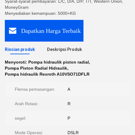
Syarat-syarat pembayaran: L/C, D/A, D/P, T/T, Western Union,
MoneyGram
Menyediakan kemampuan: 5000+KG
Dapatkan Harga Terbaik
Rincian produk
Deskripsi Produk
Menyoroti:
Pompa hidraulik piston radial
,
Pompa Piston Radial Hidraulik
,
Pompa hidraulik Rexroth A10VSO71DFLR
Flensa pemasangan:
A
Arah Rotasi:
R
segel:
P
Mode Operasi:
DSLR