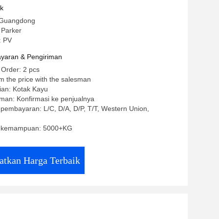
uk
 Guangdong
Parker
: PV
yaran & Pengiriman
 Order: 2 pcs
m the price with the salesman
ian: Kotak Kayu
man: Konfirmasi ke penjualnya
 pembayaran: L/C, D/A, D/P, T/T, Western Union,
 kemampuan: 5000+KG
atkan Harga Terbaik