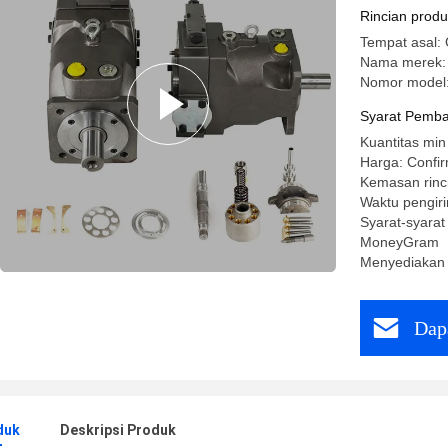
Rincian prod
Tempat asal:
Nama merek: 
Nomor model
Syarat Pemba
Kuantitas min
Harga: Confir
Kemasan rinc
Waktu pengiri
Syarat-syarat
MoneyGram
Menyediakan
Dap
duk
Deskripsi Produk