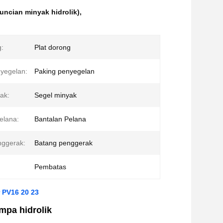
guncian minyak hidrolik)
,
g:
Plat dorong
yegelan:
Paking penyegelan
ak:
Segel minyak
elana:
Bantalan Pelana
nggerak:
Batang penggerak
Pembatas
r PV16 20 23
mpa hidrolik