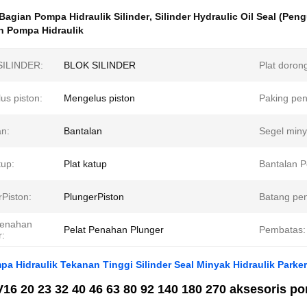
Bagian Pompa Hidraulik Silinder
,
Silinder Hydraulic Oil Seal (Pen
n Pompa Hidraulik
SILINDER:
BLOK SILINDER
Plat doron
us piston:
Mengelus piston
Paking pen
an:
Bantalan
Segel miny
tup:
Plat katup
Bantalan P
Piston:
PlungerPiston
Batang pe
Penahan
Pelat Penahan Plunger
Pembatas:
r:
a Hidraulik Tekanan Tinggi Silinder Seal Minyak Hidraulik Parke
16 20 23 32 40 46 63 80 92 140 180 270 aksesoris po