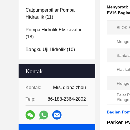
Menyoroti:
Catpumperpillar Pompa
PV16 Bagia
Hidraulik
(11)
BLOK 
Pompa Hidrolik Ekskavator
(18)
Mengel
Bangku Uji Hidrolik
(10)
Bantal
Plat ka
Kontak
Plunger
Kontak:
Mrs. diana zhou
Pelat 
Telp:
86-188-2364-2802
Plunge
Bagian Pomp
Parker PV