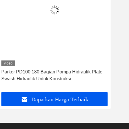
video
vid
Parker PD100 180 Bagian Pompa Hidraulik Plate
Vic
Swash Hidraulik Untuk Konstruksi
suk
pabr
Dapatkan Harga Terbaik