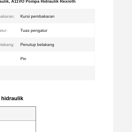
ulik
,
A11VO Pompa Hidraulik Rexroth
bakaran:
Kursi pembakaran
tur:
Tuas pengatur
lakang:
Penutup belakang
Pin
hidraulik