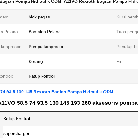
Bagian Pompa Hidraulik ODM
,
A11VO Rexroth Bagian Pompa Hidra
egas:
blok pegas
Kursi pem
an Pelana:
Bantalan Pelana
Tuas penga
konpresor:
Pompa konpresor
Penutup be
:
Kerang
Pin:
ontrol:
Katup kontrol
 74 93.5 130 145 Rexroth Bagian Pompa Hidraulik ODM
A11VO 58.5 74 93.5 130 145 193 260 aksesoris pompa 
Katup Kontrol
supercharger