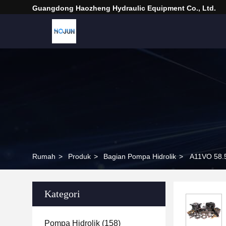
Guangdong Haozheng Hydraulic Equipment Co., Ltd.
Rumah
>
Produk
>
Bagian Pompa Hidrolik
>
A11VO 58.5
Kategori
Pompa Hidrolik
(158)