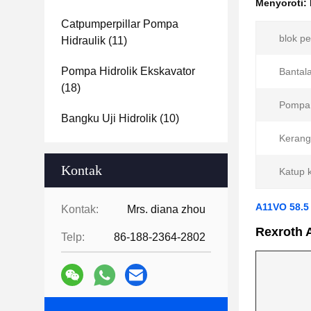
Menyoroti:
Catpumperpillar Pompa
blok p
Hidraulik
(11)
Pompa Hidrolik Ekskavator
Bantal
(18)
Pompa 
Bangku Uji Hidrolik
(10)
Kerang
Kontak
Katup k
A11VO 58.5
Kontak:
Mrs. diana zhou
Rexroth 
Telp:
86-188-2364-2802