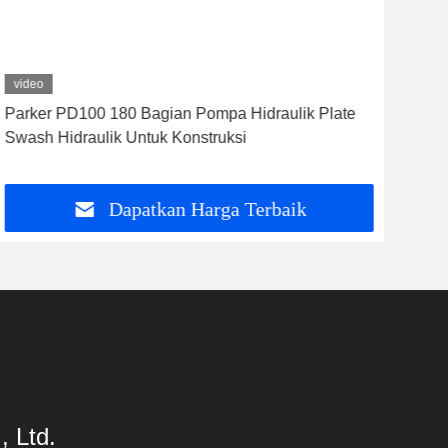
video
vid
Parker PD100 180 Bagian Pompa Hidraulik Plate
Vic
Swash Hidraulik Untuk Konstruksi
suk
pabr
Dapatkan Harga Terbaik
 Ltd.