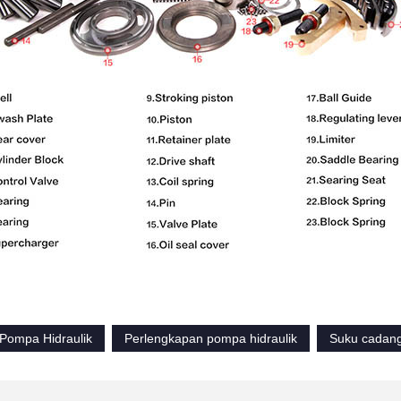
 Pompa Hidraulik
Perlengkapan pompa hidraulik
Suku cadang