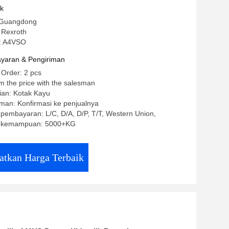
uk
 Guangdong
 Rexroth
: A4VSO
yaran & Pengiriman
 Order: 2 pcs
m the price with the salesman
ian: Kotak Kayu
man: Konfirmasi ke penjualnya
 pembayaran: L/C, D/A, D/P, T/T, Western Union,
 kemampuan: 5000+KG
atkan Harga Terbaik