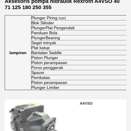
Aksesoris pompa hidraulik Rexroth A4VSO 40
71 125 180 250 355
Plunger Piring cuci
Blok Silinder
PlungerPlat Pengendali
Panduan Bola
PlungerBearing
Segel minyak
Plat katup
lampiran
Bantalan Saddle
Piston Plunger
Piston perampasan
Poros penggerak
Spacer
Pembatas
Piston perampasan
Plunger Limiter