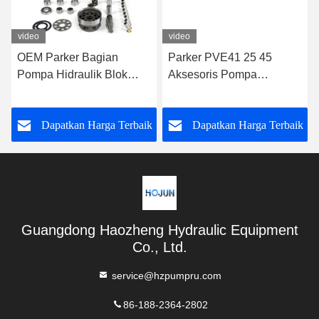
video
video
OEM Parker Bagian
Parker PVE41 25 45
Pompa Hidraulik Blok
Aksesoris Pompa
Silinder Parker PAVC100
Hidraulik Adaptor Pompa
65 33 38
Hidraulik
k
Dapatkan Harga Terbaik
Dapatkan Harga Terbaik
Guangdong Haozheng Hydraulic Equipment
Co., Ltd.
service@hzpumpru.com
86-188-2364-2802