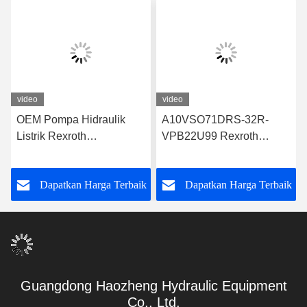
video
video
OEM Pompa Hidraulik
A10VSO71DRS-32R-
Listrik Rexroth
VPB22U99 Rexroth
A10VSO71FED-30R-
Hydraulic Pump Desain
PPA12G30
yang Kuat
k
Dapatkan Harga Terbaik
Dapatkan Harga Terbaik
Guangdong Haozheng Hydraulic Equipment
Co., Ltd.