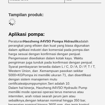
Tampilan produk:
Aplikasi pompa:
Peraturan
Haozheng A4VSO Pompa Hidraulik
adalah
perangkat yang efisien dan kuat yang biasa digunakan
dalam aplikasi industri dan komersial pada pompa.dan
harga sesuai dengan konfirmasi dengan penjual.
Pengemasan disediakan dalam kotak kayu. Waktu
pengiriman juga tunduk pada konfirmasi dengan penjual.
Syarat pembayaran tersedia dalam L / C, D / A, D / P, T / T,
Western Union, dan .Kemampuan pasokan sekitar
5000+KGPompa ini memiliki ukuran 71, dan disertifikasi
dengan sistem manajemen mutu
certificateatpumppumpion.Seri adalah 10.
Dalam hal kinerja, Haozheng A4VSO Hydraulic Pump
memiliki mode operasi operasi terus menerus atau
intermiten, arah rotasi searah jarum jam atau
sebaliknya,dengan tekanan nominal hingga 350 bar,
kecepatan nominal hingga 3600 rpm, dan jenis kontrol