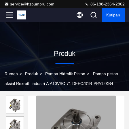
service@hzpumpru.com
86-188-2364-2802
Kutipan
Produk
Rumah
>
Produk
>
Pompa Hidrolik Piston
>
Pompa piston
aksial Rexroth industri A A10VSO 71 DFEO/31R-PPA12KB4 -
SO487