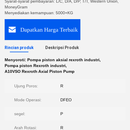
Syarat-syarat pembayaran: L/C, D/A, D/P, T/T, Western Union,
MoneyGram
Menyediakan kemampuan: 5000+KG
Dapatkan Harga Terbaik
Rincian produk
Deskripsi Produk
Menyoroti:
Pompa piston aksial rexroth industri
,
Pompa piston Rexroth industri
,
A10VSO Rexroth Axial Piston Pump
Ujung Poros:
R
Mode Operasi:
DFEO
segel:
P
Arah Rotasi:
R