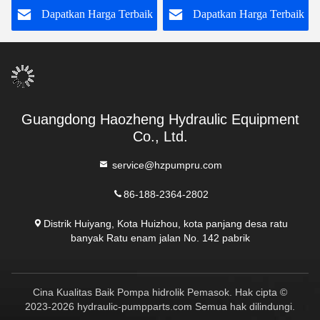
k
Dapatkan Harga Terbaik
Dapatkan Harga Terbaik
Guangdong Haozheng Hydraulic Equipment
Co., Ltd.
service@hzpumpru.com
86-188-2364-2802
Distrik Huiyang, Kota Huizhou, kota panjang desa ratu
banyak Ratu enam jalan No. 142 pabrik
Cina Kualitas Baik Pompa hidrolik Pemasok. Hak cipta ©
2023-2026 hydraulic-pumpparts.com Semua hak dilindungi.