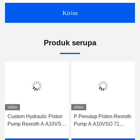
Kirim
Produk serupa
video
video
Custom Hydraulic Piston
P Penutup Piston Rexroth
Pump Rexroth A A10VSO
Pump A A10VSO 71
71 DFEH/31R-
Radial DFEH/31R-
PRA12KD5
PRC12KC3 -SO479