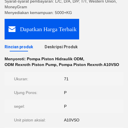
Syarat-syarat pembayaran: L/C, D/A, D/P, T/T, Western Union,
MoneyGram
Menyediakan kemampuan: 5000+KG
Dapatkan Harga Terbaik
Rincian produk
Deskripsi Produk
Menyoroti:
Pompa Piston Hidraulik ODM
,
ODM Rexroth Piston Pump
,
Pompa Piston Rexroth A10VSO
Ukuran:
71
Ujung Poros:
P
segel:
P
Unit piston aksial:
A10VSO