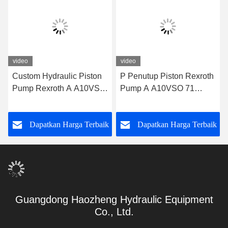
video
video
Custom Hydraulic Piston
P Penutup Piston Rexroth
Pump Rexroth A A10VSO
Pump A A10VSO 71
71 DFEH/31R-
Radial DFEH/31R-
PRA12KD5
PRC12KC3 -SO479
k
Dapatkan Harga Terbaik
Dapatkan Harga Terbaik
Guangdong Haozheng Hydraulic Equipment
Co., Ltd.