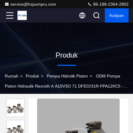
service@hzpumpru.com
86-188-2364-2802
Kutipan
Produk
Rumah
>
Produk
>
Pompa Hidrolik Piston
>
ODM Pompa
Piston Hidraulik Rexroth A A10VSO 71 DFEO/31R-PPA12KC5 -
SO567