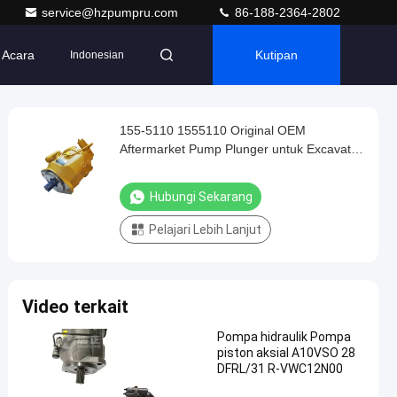
service@hzpumpru.com
86-188-2364-2802
Acara
Kutipan
Indonesian
155-5110 1555110 Original OEM
Aftermarket Pump Plunger untuk Excavator
Loader dan Mining Machinery Hydraulic
System Replacement
Hubungi Sekarang
Pelajari Lebih Lanjut
Video terkait
Pompa hidraulik Pompa
piston aksial A10VSO 28
DFRL/31 R-VWC12N00