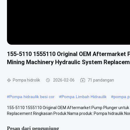
155-5110 1555110 Original OEM Aftermarket 
Mining Machinery Hydraulic System Replacem
Pompa hidrolik
2026-02-06
71 pandangan
#
Pompa hidraulik besi cor
#
Pompa Limbah Hidraulik
#
pompa pis
155-5110 1555110 Original OEM Aftermarket Pump Plunger untuk 
Replacement Ringkasan Produk Nama produk: Pompa hidraulik Nomor
Pesan dari pengunjung