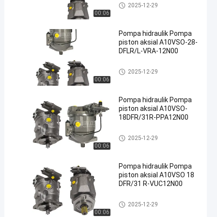
Pompa hidrolik
2025-12-29
00:06
Pompa hidraulik Pompa
piston aksial A10VSO-28-
DFLR/L-VRA-12N00
Pompa hidrolik
2025-12-29
00:06
Pompa hidraulik Pompa
piston aksial A10VSO-
18DFR/31R-PPA12N00
Pompa hidrolik
2025-12-29
00:06
Pompa hidraulik Pompa
piston aksial A10VSO 18
DFR/31 R-VUC12N00
Pompa hidrolik
2025-12-29
00:06