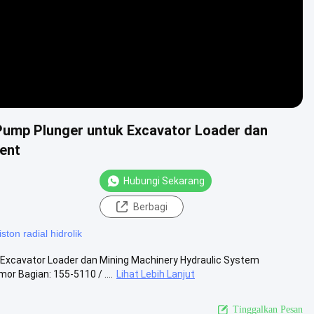
Pump Plunger untuk Excavator Loader dan
ent
Hubungi Sekarang
Berbagi
ton radial hidrolik
Excavator Loader dan Mining Machinery Hydraulic System
 Bagian: 155-5110 / ....
Lihat Lebih Lanjut
Tinggalkan Pesan